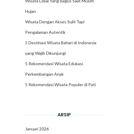
Wisata Lokal Yang Bagus Saat Musim
Hujan
Wisata Dengan Akses Sulit Tapi
Pengalaman Autentik
5 Destinasi Wisata Bahari di Indonesia
yang Wajib Dikunjungi
5 Rekomendasi Wisata Edukasi
Perkembangan Anak
5 Rekomendasi Wisata Populer di Pati
ARSIP
Januari 2026