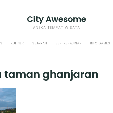
City Awesome
ANEKA TEMPAT WISATA
PS
KULINER
SEJARAH
SENI KERAJINAN
INFO GAMES
a taman ghanjaran