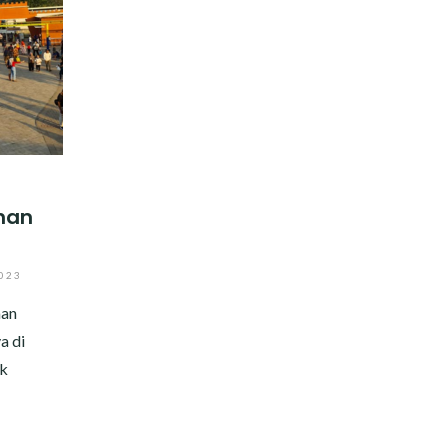
ahan
2023
man
a di
ik