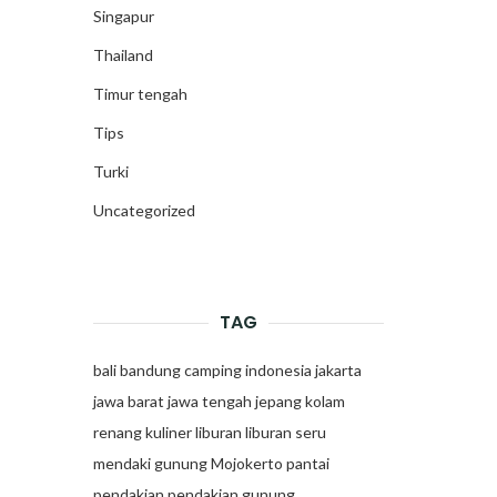
Singapur
Thailand
Timur tengah
Tips
Turki
Uncategorized
TAG
bali
bandung
camping
indonesia
jakarta
jawa barat
jawa tengah
jepang
kolam
renang
kuliner
liburan
liburan seru
mendaki gunung
Mojokerto
pantai
pendakian
pendakian gunung