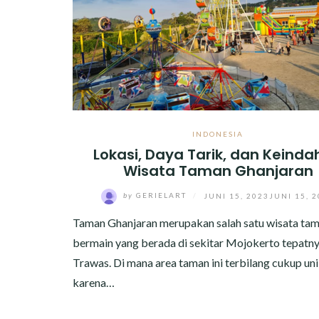
INDONESIA
Lokasi, Daya Tarik, dan Keind
Wisata Taman Ghanjaran
by
GERIELART
/
JUNI 15, 2023
JUNI 15, 
Taman Ghanjaran merupakan salah satu wisata ta
bermain yang berada di sekitar Mojokerto tepatny
Trawas. Di mana area taman ini terbilang cukup un
karena…