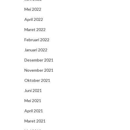
Mei 2022
April 2022
Maret 2022
Februari 2022
Januari 2022
Desember 2021
November 2021
Oktober 2021
Juni 2021
Mei 2021
April 2021
Maret 2021