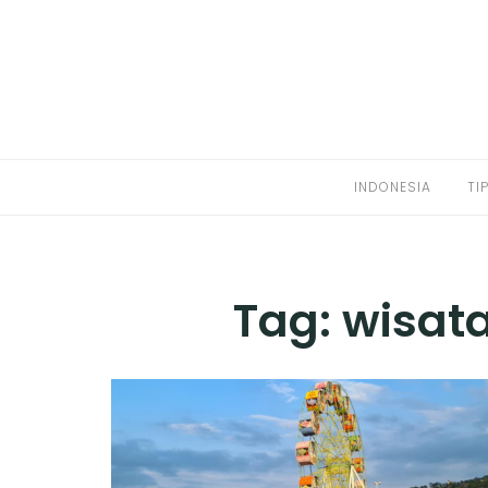
Skip
to
INDONESIA
content
TIPS
KULINER
INDONESIA
TI
SEJARAH
SENI KERAJINAN
Tag:
wisat
INFO GAMES
MOVIES REVIEW