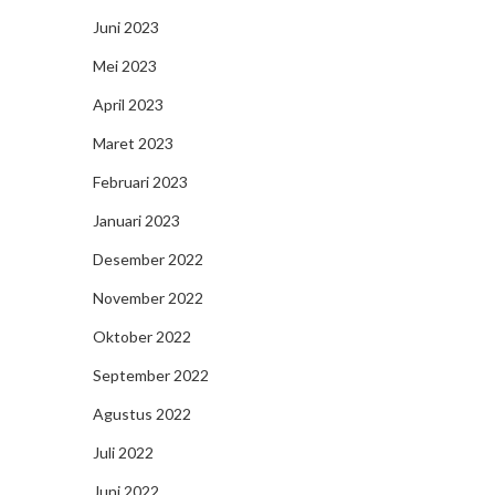
Juni 2023
Mei 2023
April 2023
Maret 2023
Februari 2023
Januari 2023
Desember 2022
November 2022
Oktober 2022
September 2022
Agustus 2022
Juli 2022
Juni 2022