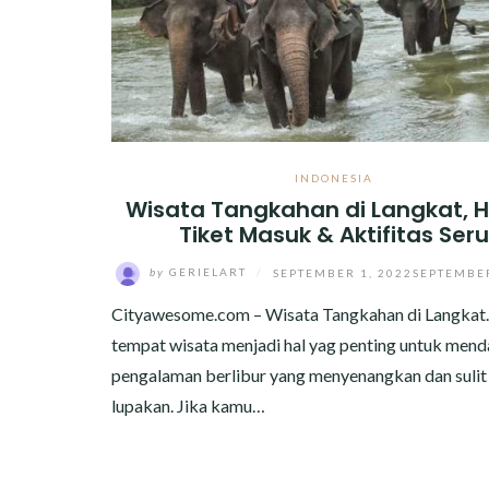
INDONESIA
Wisata Tangkahan di Langkat, 
Tiket Masuk & Aktifitas Ser
by
GERIELART
/
SEPTEMBER 1, 2022
SEPTEMBER
Cityawesome.com – Wisata Tangkahan di Langkat.
tempat wisata menjadi hal yag penting untuk men
pengalaman berlibur yang menyenangkan dan sulit 
lupakan. Jika kamu…