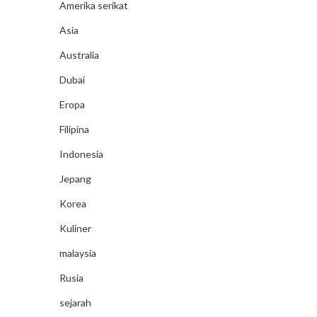
Amerika serikat
Asia
Australia
Dubai
Eropa
Filipina
Indonesia
Jepang
Korea
Kuliner
malaysia
Rusia
sejarah