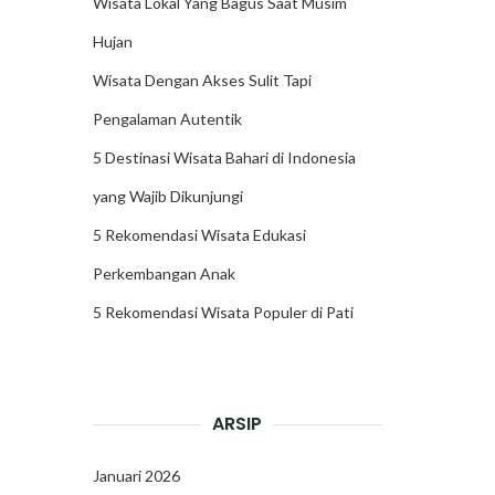
Wisata Lokal Yang Bagus Saat Musim
Hujan
Wisata Dengan Akses Sulit Tapi
Pengalaman Autentik
5 Destinasi Wisata Bahari di Indonesia
yang Wajib Dikunjungi
5 Rekomendasi Wisata Edukasi
Perkembangan Anak
5 Rekomendasi Wisata Populer di Pati
ARSIP
Januari 2026