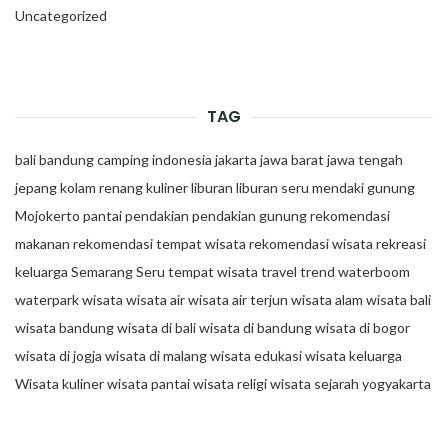
Uncategorized
TAG
bali
bandung
camping
indonesia
jakarta
jawa barat
jawa tengah
jepang
kolam renang
kuliner
liburan
liburan seru
mendaki gunung
Mojokerto
pantai
pendakian
pendakian gunung
rekomendasi
makanan
rekomendasi tempat wisata
rekomendasi wisata
rekreasi
keluarga
Semarang
Seru
tempat wisata
travel trend
waterboom
waterpark
wisata
wisata air
wisata air terjun
wisata alam
wisata bali
wisata bandung
wisata di bali
wisata di bandung
wisata di bogor
wisata di jogja
wisata di malang
wisata edukasi
wisata keluarga
Wisata kuliner
wisata pantai
wisata religi
wisata sejarah
yogyakarta