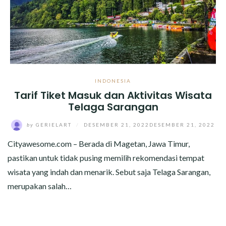
INDONESIA
Tarif Tiket Masuk dan Aktivitas Wisata
Telaga Sarangan
by
GERIELART
/
DESEMBER 21, 2022
DESEMBER 21, 2022
Cityawesome.com – Berada di Magetan, Jawa Timur,
pastikan untuk tidak pusing memilih rekomendasi tempat
wisata yang indah dan menarik. Sebut saja Telaga Sarangan,
merupakan salah…