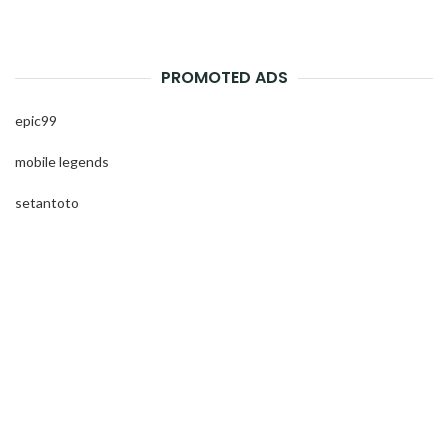
PROMOTED ADS
epic99
mobile legends
setantoto