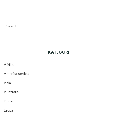
Search
SEAR
for:
KATEGORI
Afrika
Amerika serikat
Asia
Australia
Dubai
Eropa