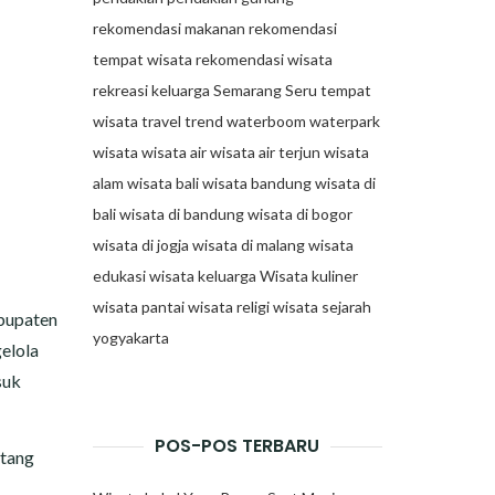
rekomendasi makanan
rekomendasi
tempat wisata
rekomendasi wisata
rekreasi keluarga
Semarang
Seru
tempat
wisata
travel trend
waterboom
waterpark
wisata
wisata air
wisata air terjun
wisata
alam
wisata bali
wisata bandung
wisata di
bali
wisata di bandung
wisata di bogor
wisata di jogja
wisata di malang
wisata
edukasi
wisata keluarga
Wisata kuliner
wisata pantai
wisata religi
wisata sejarah
abupaten
yogyakarta
elola
suk
POS-POS TERBARU
atang