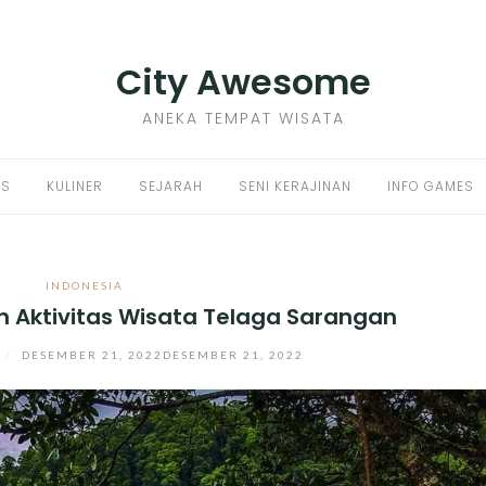
City Awesome
ANEKA TEMPAT WISATA
PS
KULINER
SEJARAH
SENI KERAJINAN
INFO GAMES
INDONESIA
an Aktivitas Wisata Telaga Sarangan
/
DESEMBER 21, 2022
DESEMBER 21, 2022