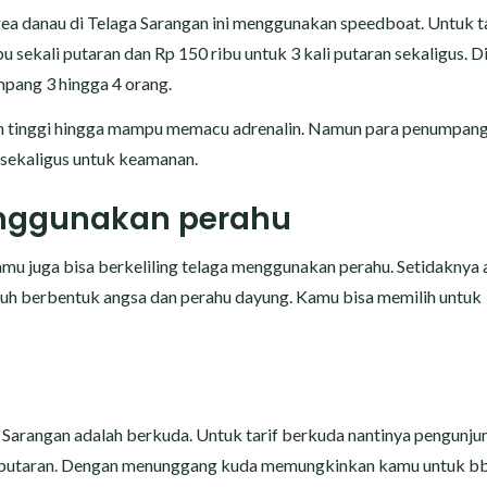
rea danau di Telaga Sarangan ini menggunakan speedboat. Untuk ta
 sekali putaran dan Rp 150 ribu untuk 3 kali putaran sekaligus. D
ang 3 hingga 4 orang.
an tinggi hingga mampu memacu adrenalin. Namun para penumpang
 sekaligus untuk keamanan.
menggunakan perahu
amu juga bisa berkeliling telaga menggunakan perahu. Setidaknya 
ayuh berbentuk angsa dan perahu dayung. Kamu bisa memilih untuk
a Sarangan adalah berkuda. Untuk tarif berkuda nantinya pengunju
li putaran. Dengan menunggang kuda memungkinkan kamu untuk bb