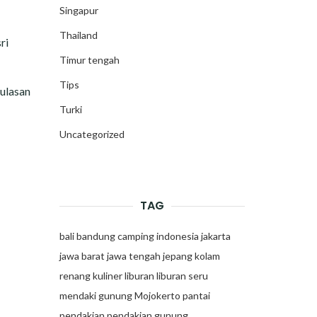
Singapur
Thailand
ri
Timur tengah
Tips
 ulasan
Turki
Uncategorized
TAG
bali
bandung
camping
indonesia
jakarta
jawa barat
jawa tengah
jepang
kolam
renang
kuliner
liburan
liburan seru
mendaki gunung
Mojokerto
pantai
pendakian
pendakian gunung