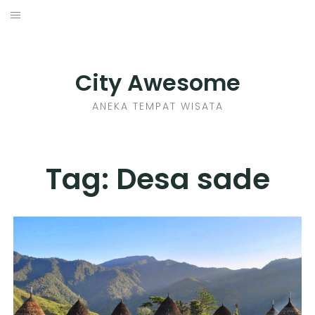
Skip
to
INDONESIA
content
TIPS
City Awesome
KULINER
ANEKA TEMPAT WISATA
SEJARAH
Tag:
Desa sade
SENI KERAJINAN
INFO GAMES
MOVIES REVIEW