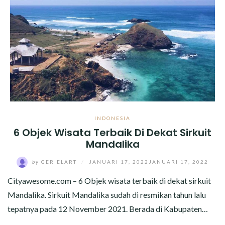
INDONESIA
6 Objek Wisata Terbaik Di Dekat Sirkuit
Mandalika
by
GERIELART
/
JANUARI 17, 2022
JANUARI 17, 2022
Cityawesome.com – 6 Objek wisata terbaik di dekat sirkuit
Mandalika. Sirkuit Mandalika sudah di resmikan tahun lalu
tepatnya pada 12 November 2021. Berada di Kabupaten…