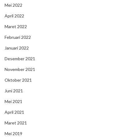
Mei 2022
April 2022
Maret 2022
Februari 2022
Januari 2022
Desember 2021
November 2021
Oktober 2021
Juni 2021
Mei 2021
April 2021
Maret 2021
Mei 2019