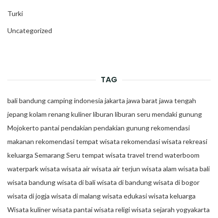
Turki
Uncategorized
TAG
bali
bandung
camping
indonesia
jakarta
jawa barat
jawa tengah
jepang
kolam renang
kuliner
liburan
liburan seru
mendaki gunung
Mojokerto
pantai
pendakian
pendakian gunung
rekomendasi
makanan
rekomendasi tempat wisata
rekomendasi wisata
rekreasi
keluarga
Semarang
Seru
tempat wisata
travel trend
waterboom
waterpark
wisata
wisata air
wisata air terjun
wisata alam
wisata bali
wisata bandung
wisata di bali
wisata di bandung
wisata di bogor
wisata di jogja
wisata di malang
wisata edukasi
wisata keluarga
Wisata kuliner
wisata pantai
wisata religi
wisata sejarah
yogyakarta