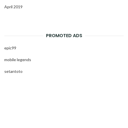
April 2019
PROMOTED ADS
epic99
mobile legends
setantoto