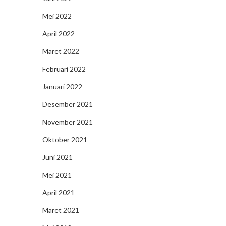
Mei 2022
April 2022
Maret 2022
Februari 2022
Januari 2022
Desember 2021
November 2021
Oktober 2021
Juni 2021
Mei 2021
April 2021
Maret 2021