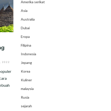
Amerika serikat
Asia
Australia
Dubai
Eropa
Filipina
ng
Indonesia
, 2022
Jepang
populer
Korea
cara
Kuliner
sebuah
malaysia
Rusia
sejarah