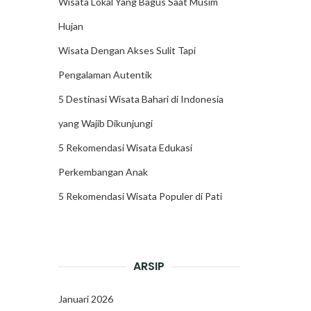
Wisata Lokal Yang Bagus Saat Musim
Hujan
Wisata Dengan Akses Sulit Tapi
Pengalaman Autentik
5 Destinasi Wisata Bahari di Indonesia
yang Wajib Dikunjungi
5 Rekomendasi Wisata Edukasi
Perkembangan Anak
5 Rekomendasi Wisata Populer di Pati
ARSIP
Januari 2026