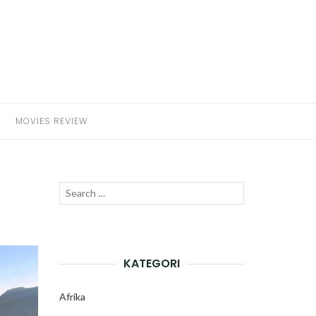
MOVIES REVIEW
Search
SEARCH
for:
KATEGORI
Afrika