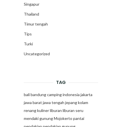
Singapur
Thailand
Timur tengah
Tips
Turki
Uncategorized
TAG
bali
bandung
camping
indonesia
jakarta
jawa barat
jawa tengah
jepang
kolam
renang
kuliner
liburan
liburan seru
mendaki gunung
Mojokerto
pantai
pendakian
pendakian gunung