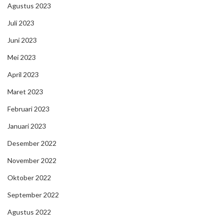
Agustus 2023
Juli 2023
Juni 2023
Mei 2023
April 2023
Maret 2023
Februari 2023
Januari 2023
Desember 2022
November 2022
Oktober 2022
September 2022
Agustus 2022