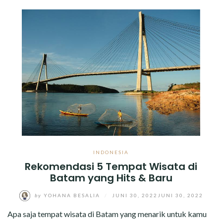
INDONESIA
Rekomendasi 5 Tempat Wisata di
Batam yang Hits & Baru
by
YOHANA BESALIA
/
JUNI 30, 2022
JUNI 30, 2022
Apa saja tempat wisata di Batam yang menarik untuk kamu