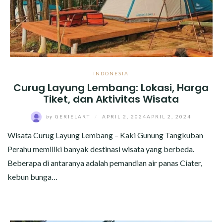
INDONESIA
Curug Layung Lembang: Lokasi, Harga
Tiket, dan Aktivitas Wisata
by
GERIELART
/
APRIL 2, 2024
APRIL 2, 2024
Wisata Curug Layung Lembang – Kaki Gunung Tangkuban
Perahu memiliki banyak destinasi wisata yang berbeda.
Beberapa di antaranya adalah pemandian air panas Ciater,
kebun bunga…