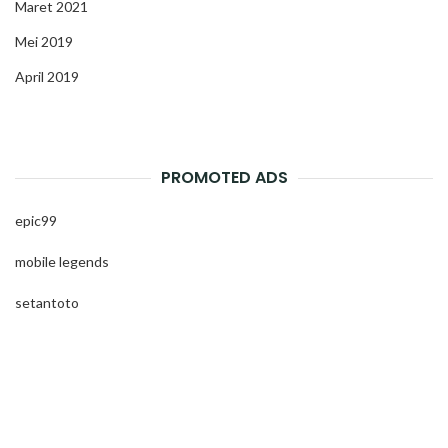
Maret 2021
Mei 2019
April 2019
PROMOTED ADS
epic99
mobile legends
setantoto