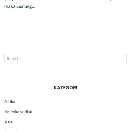
maka Gunung…
Search
SEAR
for:
KATEGORI
Afrika
Amerika serikat
Asia