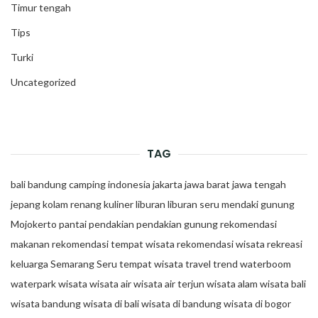
Timur tengah
Tips
Turki
Uncategorized
TAG
bali
bandung
camping
indonesia
jakarta
jawa barat
jawa tengah
jepang
kolam renang
kuliner
liburan
liburan seru
mendaki gunung
Mojokerto
pantai
pendakian
pendakian gunung
rekomendasi
makanan
rekomendasi tempat wisata
rekomendasi wisata
rekreasi
keluarga
Semarang
Seru
tempat wisata
travel trend
waterboom
waterpark
wisata
wisata air
wisata air terjun
wisata alam
wisata bali
wisata bandung
wisata di bali
wisata di bandung
wisata di bogor