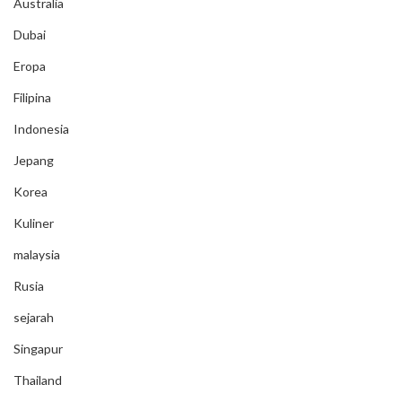
Australia
Dubai
Eropa
Filipina
Indonesia
Jepang
Korea
Kuliner
malaysia
Rusia
sejarah
Singapur
Thailand