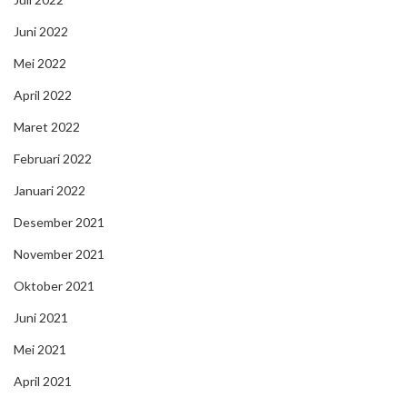
Juni 2022
Mei 2022
April 2022
Maret 2022
Februari 2022
Januari 2022
Desember 2021
November 2021
Oktober 2021
Juni 2021
Mei 2021
April 2021