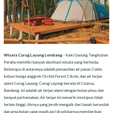
Wisata Curug Layung Lembang
– Kaki Gunung Tangkuban
Perahu memiliki banyak destinasi wisata yang berbeda.
Beberapa di antaranya adalah pemandian air panas Ciater,
kebun bunga anggrek Orchid Forest Cikole, dan air terjun
alami Curug Layung. Curug Layung berada di Cisarua,
Bandung. Ini adalah air terjun alami dengan hutan pinus dan
tempat perkemahan. Air terjun ini menarik meskipun tidak
terlalu tinggi. Airnya yang jernih mengalir dari tanah berundak
dan area hutan yang masih asri di sekitarnya memberikan