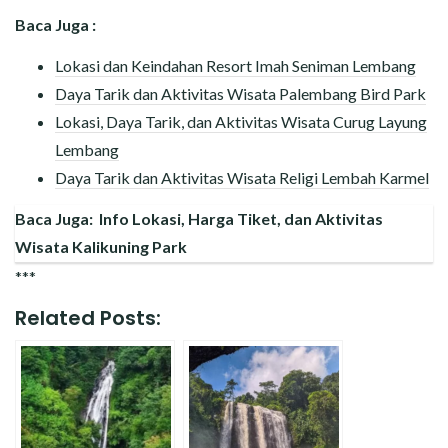
Baca Juga :
Lokasi dan Keindahan Resort Imah Seniman Lembang
Daya Tarik dan Aktivitas Wisata Palembang Bird Park
Lokasi, Daya Tarik, dan Aktivitas Wisata Curug Layung
Lembang
Daya Tarik dan Aktivitas Wisata Religi Lembah Karmel
Baca Juga:
Info Lokasi, Harga Tiket, dan Aktivitas
Wisata Kalikuning Park
***
Related Posts: