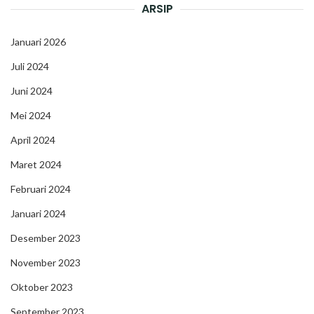
ARSIP
Januari 2026
Juli 2024
Juni 2024
Mei 2024
April 2024
Maret 2024
Februari 2024
Januari 2024
Desember 2023
November 2023
Oktober 2023
September 2023