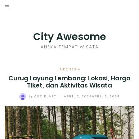
Skip
to
INDONESIA
content
TIPS
City Awesome
KULINER
ANEKA TEMPAT WISATA
SEJARAH
INDONESIA
Curug Layung Lembang: Lokasi, Harga
SENI KERAJINAN
Tiket, dan Aktivitas Wisata
INFO GAMES
by
GERIELART
/
APRIL 2, 2024
APRIL 2, 2024
MOVIES REVIEW