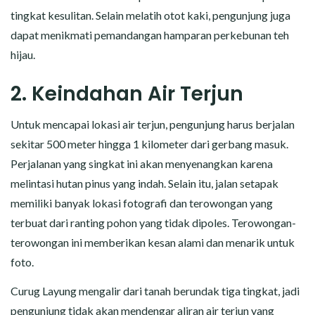
tingkat kesulitan. Selain melatih otot kaki, pengunjung juga
dapat menikmati pemandangan hamparan perkebunan teh
hijau.
2. Keindahan Air Terjun
Untuk mencapai lokasi air terjun, pengunjung harus berjalan
sekitar 500 meter hingga 1 kilometer dari gerbang masuk.
Perjalanan yang singkat ini akan menyenangkan karena
melintasi hutan pinus yang indah. Selain itu, jalan setapak
memiliki banyak lokasi fotografi dan terowongan yang
terbuat dari ranting pohon yang tidak dipoles. Terowongan-
terowongan ini memberikan kesan alami dan menarik untuk
foto.
Curug Layung mengalir dari tanah berundak tiga tingkat, jadi
pengunjung tidak akan mendengar aliran air terjun yang