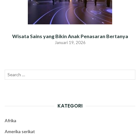
Wisata Sains yang Bikin Anak Penasaran Bertanya
Januari 19, 2026
Search
SEAR
for:
KATEGORI
Afrika
Amerika serikat