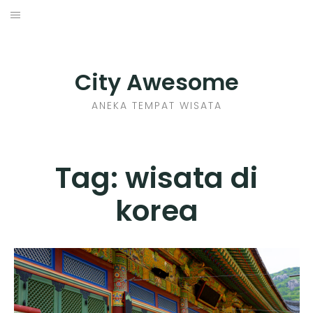
Skip
to
INDONESIA
content
TIPS
City Awesome
KULINER
ANEKA TEMPAT WISATA
SEJARAH
Tag:
wisata di
SENI KERAJINAN
korea
INFO GAMES
MOVIES REVIEW