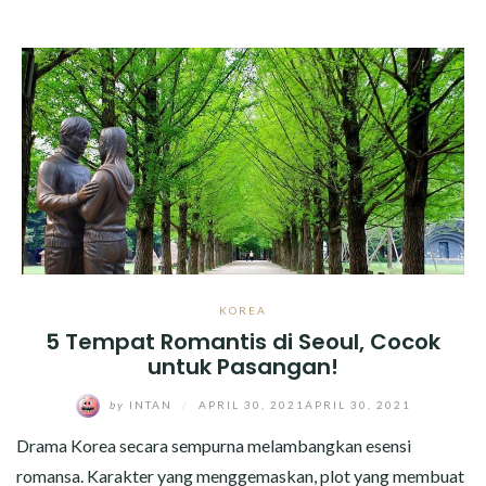
KOREA
5 Tempat Romantis di Seoul, Cocok
untuk Pasangan!
by
INTAN
/
APRIL 30, 2021
APRIL 30, 2021
Drama Korea secara sempurna melambangkan esensi
romansa. Karakter yang menggemaskan, plot yang membuat