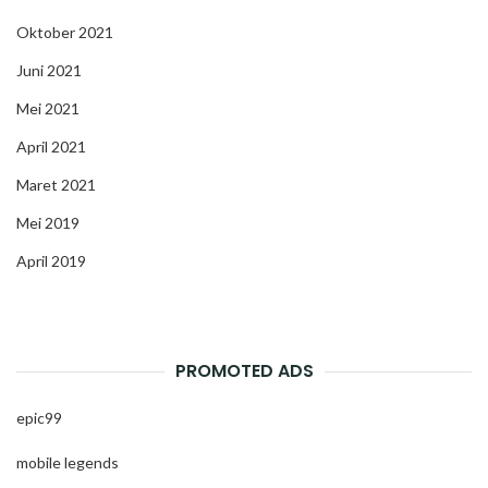
Oktober 2021
Juni 2021
Mei 2021
April 2021
Maret 2021
Mei 2019
April 2019
PROMOTED ADS
epic99
mobile legends