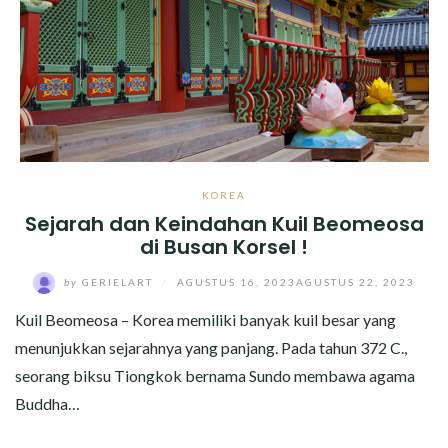
KOREA
Sejarah dan Keindahan Kuil Beomeosa
di Busan Korsel !
by
GERIELART
/
AGUSTUS 16, 2023
AGUSTUS 22, 2023
Kuil Beomeosa – Korea memiliki banyak kuil besar yang
menunjukkan sejarahnya yang panjang. Pada tahun 372 C.,
seorang biksu Tiongkok bernama Sundo membawa agama
Buddha…