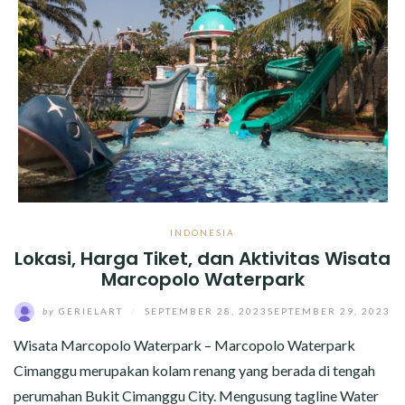
INDONESIA
Lokasi, Harga Tiket, dan Aktivitas Wisata
Marcopolo Waterpark
by
GERIELART
/
SEPTEMBER 28, 2023
SEPTEMBER 29, 2023
Wisata Marcopolo Waterpark – Marcopolo Waterpark
Cimanggu merupakan kolam renang yang berada di tengah
perumahan Bukit Cimanggu City. Mengusung tagline Water