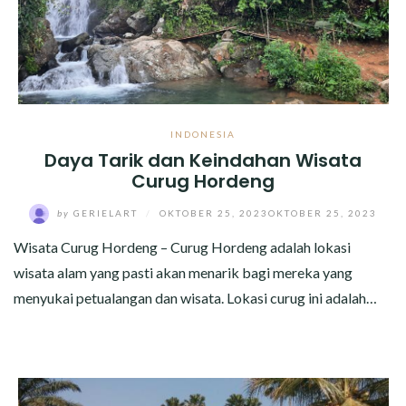
INDONESIA
Daya Tarik dan Keindahan Wisata
Curug Hordeng
by
GERIELART
/
OKTOBER 25, 2023
OKTOBER 25, 2023
Wisata Curug Hordeng – Curug Hordeng adalah lokasi
wisata alam yang pasti akan menarik bagi mereka yang
menyukai petualangan dan wisata. Lokasi curug ini adalah…