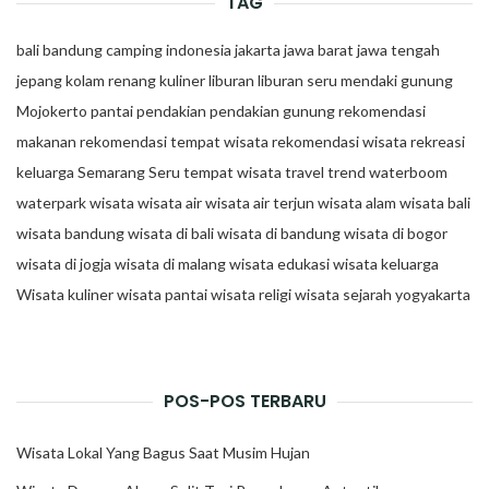
TAG
bali
bandung
camping
indonesia
jakarta
jawa barat
jawa tengah
jepang
kolam renang
kuliner
liburan
liburan seru
mendaki gunung
Mojokerto
pantai
pendakian
pendakian gunung
rekomendasi
makanan
rekomendasi tempat wisata
rekomendasi wisata
rekreasi
keluarga
Semarang
Seru
tempat wisata
travel trend
waterboom
waterpark
wisata
wisata air
wisata air terjun
wisata alam
wisata bali
wisata bandung
wisata di bali
wisata di bandung
wisata di bogor
wisata di jogja
wisata di malang
wisata edukasi
wisata keluarga
Wisata kuliner
wisata pantai
wisata religi
wisata sejarah
yogyakarta
POS-POS TERBARU
Wisata Lokal Yang Bagus Saat Musim Hujan