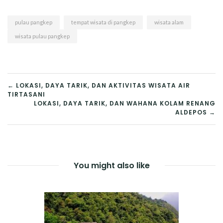
Wisata Pulau
Kemaro di
Lemukutan
Palembang
pulau pangkep
tempat wisata di pangkep
wisata alam
wisata pulau pangkep
NAVIGASI
← LOKASI, DAYA TARIK, DAN AKTIVITAS WISATA AIR
TIRTASANI
POS
LOKASI, DAYA TARIK, DAN WAHANA KOLAM RENANG
ALDEPOS →
You might also like