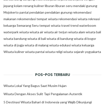
jepang
kolam renang
kuliner
liburan
liburan seru
mendaki gunung
Mojokerto
pantai
pendakian
pendakian gunung
rekomendasi
makanan
rekomendasi tempat wisata
rekomendasi wisata
rekreasi
keluarga
Semarang
Seru
tempat wisata
travel trend
waterboom
waterpark
wisata
wisata air
wisata air terjun
wisata alam
wisata bali
wisata bandung
wisata di bali
wisata di bandung
wisata di bogor
wisata di jogja
wisata di malang
wisata edukasi
wisata keluarga
Wisata kuliner
wisata pantai
wisata religi
wisata sejarah
yogyakarta
POS-POS TERBARU
Wisata Lokal Yang Bagus Saat Musim Hujan
Wisata Dengan Akses Sulit Tapi Pengalaman Autentik
5 Destinasi Wisata Bahari di Indonesia yang Wajib Dikunjungi