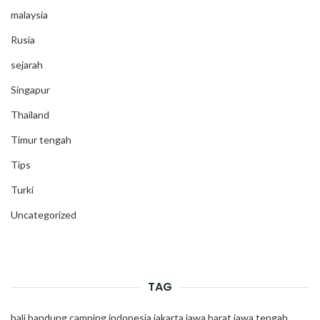
malaysia
Rusia
sejarah
Singapur
Thailand
Timur tengah
Tips
Turki
Uncategorized
TAG
bali
bandung
camping
indonesia
jakarta
jawa barat
jawa tengah