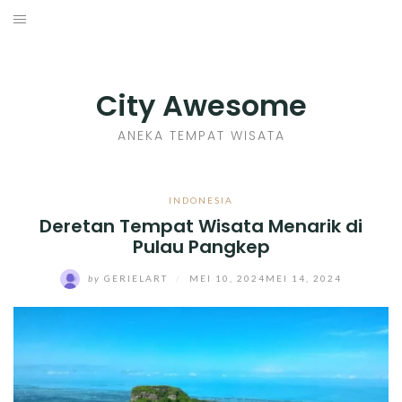
Skip
to
INDONESIA
content
TIPS
City Awesome
KULINER
ANEKA TEMPAT WISATA
SEJARAH
INDONESIA
Deretan Tempat Wisata Menarik di
SENI KERAJINAN
Pulau Pangkep
INFO GAMES
by
GERIELART
/
MEI 10, 2024
MEI 14, 2024
MOVIES REVIEW