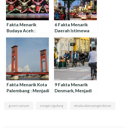
Fakta Menarik
6 Fakta Menarik
Budaya Aceh :
Daerah Istimewa
Mengenal Rumah
Yogyakarta : Bukan
Adat Hingga Kuliner
Provinsi ?
Khas
Fakta Menarik Kota
9 Fakta Menarik
Palembang : Menjadi
Denmark, Menjadi
Kota Tertua Di
Negara Paling
Indonesia ?
Bahagia Di Dunia
green canyon
sungai cigulang
wisata alam pangandaran