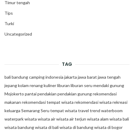
Timur tengah
Tips
Turki
Uncategorized
TAG
bali
bandung
camping
indonesia
jakarta
jawa barat
jawa tengah
jepang
kolam renang
kuliner
liburan
liburan seru
mendaki gunung
Mojokerto
pantai
pendakian
pendakian gunung
rekomendasi
makanan
rekomendasi tempat wisata
rekomendasi wisata
rekreasi
keluarga
Semarang
Seru
tempat wisata
travel trend
waterboom
waterpark
wisata
wisata air
wisata air terjun
wisata alam
wisata bali
wisata bandung
wisata di bali
wisata di bandung
wisata di bogor