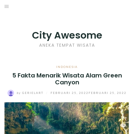
Skip
to
INDONESIA
content
TIPS
City Awesome
KULINER
ANEKA TEMPAT WISATA
SEJARAH
INDONESIA
5 Fakta Menarik Wisata Alam Green
SENI KERAJINAN
Canyon
INFO GAMES
by
GERIELART
/
FEBRUARI 25, 2022
FEBRUARI 25, 2022
MOVIES REVIEW