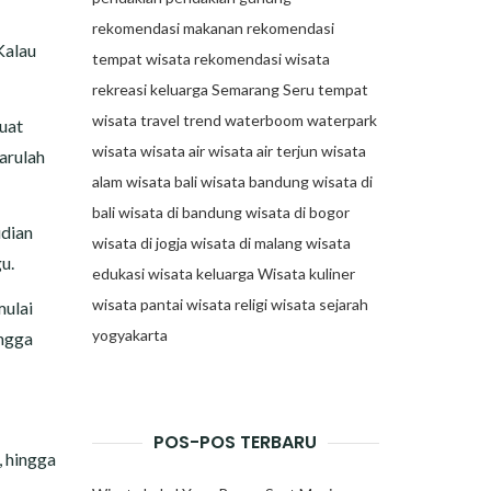
rekomendasi makanan
rekomendasi
Kalau
tempat wisata
rekomendasi wisata
rekreasi keluarga
Semarang
Seru
tempat
wisata
travel trend
waterboom
waterpark
Buat
wisata
wisata air
wisata air terjun
wisata
barulah
alam
wisata bali
wisata bandung
wisata di
bali
wisata di bandung
wisata di bogor
udian
wisata di jogja
wisata di malang
wisata
gu.
edukasi
wisata keluarga
Wisata kuliner
wisata pantai
wisata religi
wisata sejarah
mulai
yogyakarta
ingga
POS-POS TERBARU
, hingga