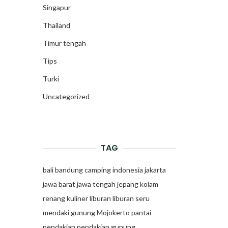
Singapur
Thailand
Timur tengah
Tips
Turki
Uncategorized
TAG
bali
bandung
camping
indonesia
jakarta
jawa barat
jawa tengah
jepang
kolam
renang
kuliner
liburan
liburan seru
mendaki gunung
Mojokerto
pantai
pendakian
pendakian gunung