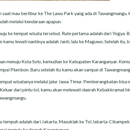
h saat mau berlibur ke The Lawu Park yang ada di Tawangmangu. 
 mudah melalui kendaraan apapun.
nuju ke tempat wisata tersebut. Rute pertama adalah dari Yogya. 
n kamu lewati nantinya adalah Janti, lalu ke Maguwo. Setelah itu, 
lanan menuju Kota Solo, kemudian ke Kabupaten Karanganyar. Kem
mpai Plumbon. Baru setelah itu kamu akan sampai di Tawangman
tempat wisatanya melalui jalur Jawa Timur. Pemberangkatan bisa 
. Keluar dari pintu tol, kamu akan melewati daerah Kebakkramat h
i Tawangmangu.
kamu tempuh adalah dari Jakarta. Masuklah ke Tol Jakarta-Cikampek
sampai menuju ke daerah Karanganyar.