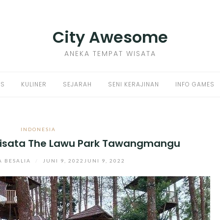
City Awesome
ANEKA TEMPAT WISATA
PS
KULINER
SEJARAH
SENI KERAJINAN
INFO GAMES
INDONESIA
isata The Lawu Park Tawangmangu
 BESALIA
/
JUNI 9, 2022
JUNI 9, 2022