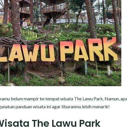
 kamu belum mampir ke tempat wisata
The Lawu Park
. Namun, apa
gunakan panduan wisata ini agar liburanmu lebih menarik!
Wisata The Lawu Park