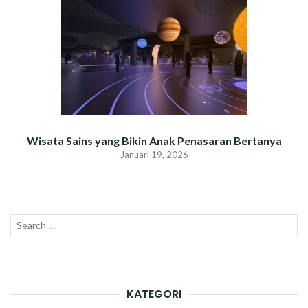
Wisata Sains yang Bikin Anak Penasaran Bertanya
Januari 19, 2026
Search
SEAR
for:
KATEGORI