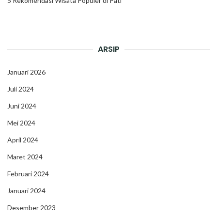
5 Rekomendasi Wisata Populer di Pati
ARSIP
Januari 2026
Juli 2024
Juni 2024
Mei 2024
April 2024
Maret 2024
Februari 2024
Januari 2024
Desember 2023