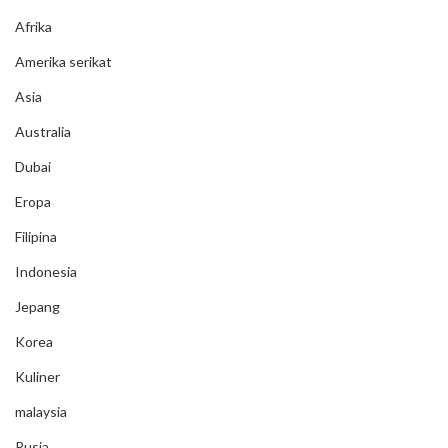
Afrika
Amerika serikat
Asia
Australia
Dubai
Eropa
Filipina
Indonesia
Jepang
Korea
Kuliner
malaysia
Rusia