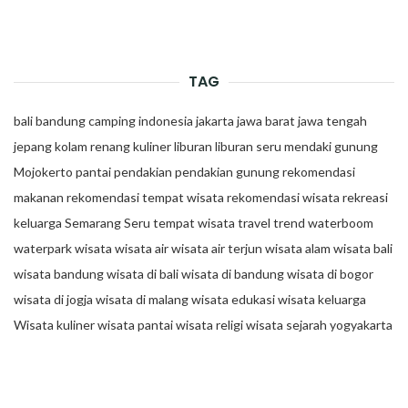
TAG
bali
bandung
camping
indonesia
jakarta
jawa barat
jawa tengah
jepang
kolam renang
kuliner
liburan
liburan seru
mendaki gunung
Mojokerto
pantai
pendakian
pendakian gunung
rekomendasi
makanan
rekomendasi tempat wisata
rekomendasi wisata
rekreasi
keluarga
Semarang
Seru
tempat wisata
travel trend
waterboom
waterpark
wisata
wisata air
wisata air terjun
wisata alam
wisata bali
wisata bandung
wisata di bali
wisata di bandung
wisata di bogor
wisata di jogja
wisata di malang
wisata edukasi
wisata keluarga
Wisata kuliner
wisata pantai
wisata religi
wisata sejarah
yogyakarta