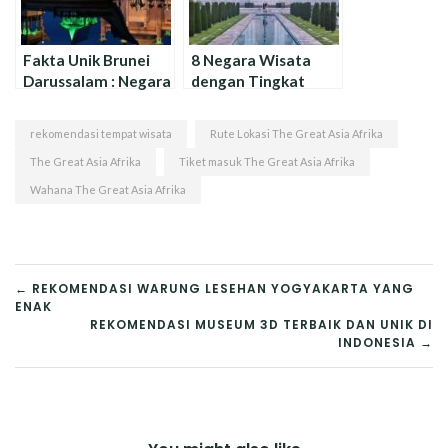
Fakta Unik Brunei
8 Negara Wisata
Darussalam : Negara
dengan Tingkat
Paling Makmur Di
Kriminalitas yang
Asia Tenggara !
Tinggi
rekomendasi tempat wisata
Rute Lokasi The Great Asia Afrika
The Great Asia Afrika
Tiket masuk The Great Asia Afrika
Wahana The Great Asia Afrika
NAVIGASI
← REKOMENDASI WARUNG LESEHAN YOGYAKARTA YANG
ENAK
POS
REKOMENDASI MUSEUM 3D TERBAIK DAN UNIK DI
INDONESIA →