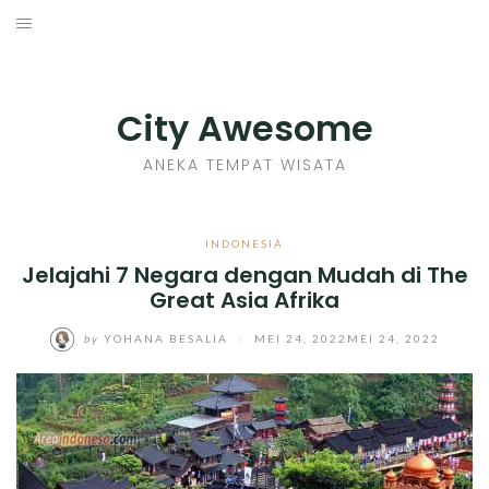
Skip
to
INDONESIA
content
TIPS
City Awesome
KULINER
ANEKA TEMPAT WISATA
SEJARAH
INDONESIA
Jelajahi 7 Negara dengan Mudah di The
SENI KERAJINAN
Great Asia Afrika
INFO GAMES
by
YOHANA BESALIA
/
MEI 24, 2022
MEI 24, 2022
MOVIES REVIEW