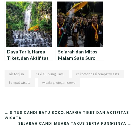
Harga Tiket & Jam
Tumpak Sewu
Buka
Daya Tarik, Harga
Sejarah dan Mitos
Tiket, dan Aktifitas
Malam Satu Suro
Wisata Air Terjun
yang Jarang
Dlundung
Diketahui
air terjun
Kaki Gunung Lawu
rekomendasi tempat wisata
tempat wisata
wisata grojogan sewu
NAVIGASI
← SITUS CANDI RATU BOKO, HARGA TIKET DAN AKTIFITAS
WISATA
POS
SEJARAH CANDI MUARA TAKUS SERTA FUNGSINYA →