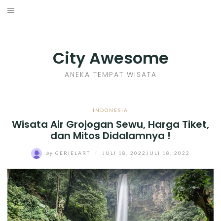
Skip
to
INDONESIA
content
TIPS
City Awesome
KULINER
ANEKA TEMPAT WISATA
SEJARAH
INDONESIA
Wisata Air Grojogan Sewu, Harga Tiket,
SENI KERAJINAN
dan Mitos Didalamnya !
INFO GAMES
by
GERIELART
/
JULI 18, 2022
JULI 18, 2022
MOVIES REVIEW