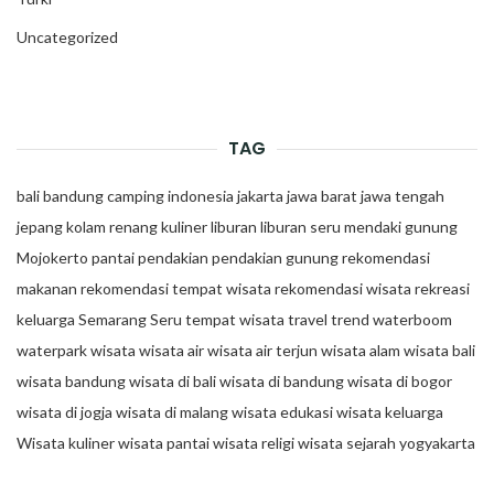
Uncategorized
TAG
bali
bandung
camping
indonesia
jakarta
jawa barat
jawa tengah
jepang
kolam renang
kuliner
liburan
liburan seru
mendaki gunung
Mojokerto
pantai
pendakian
pendakian gunung
rekomendasi
makanan
rekomendasi tempat wisata
rekomendasi wisata
rekreasi
keluarga
Semarang
Seru
tempat wisata
travel trend
waterboom
waterpark
wisata
wisata air
wisata air terjun
wisata alam
wisata bali
wisata bandung
wisata di bali
wisata di bandung
wisata di bogor
wisata di jogja
wisata di malang
wisata edukasi
wisata keluarga
Wisata kuliner
wisata pantai
wisata religi
wisata sejarah
yogyakarta