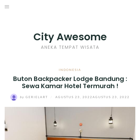
Skip
to
INDONESIA
content
TIPS
City Awesome
KULINER
ANEKA TEMPAT WISATA
SEJARAH
INDONESIA
Buton Backpacker Lodge Bandung :
SENI KERAJINAN
Sewa Kamar Hotel Termurah !
INFO GAMES
by
GERIELART
/
AGUSTUS 23, 2022
AGUSTUS 23, 2022
MOVIES REVIEW