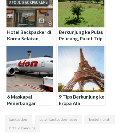
Hotel Backpacker di
Berkunjung ke Pulau
Korea Selatan,
Peucang, Paket Trip
Murah dan Nyaman
Termurah !
6 Maskapai
9 Tips Berkunjung ke
Penerbangan
Eropa Ala
Termurah Dunia :
Backpacker
Promo Diskon Setiap
backpacker
buton backpacker lodge
hostel murah
Tahun!
hotel dibandung