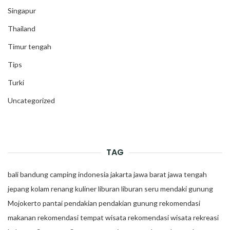
Singapur
Thailand
Timur tengah
Tips
Turki
Uncategorized
TAG
bali
bandung
camping
indonesia
jakarta
jawa barat
jawa tengah
jepang
kolam renang
kuliner
liburan
liburan seru
mendaki gunung
Mojokerto
pantai
pendakian
pendakian gunung
rekomendasi
makanan
rekomendasi tempat wisata
rekomendasi wisata
rekreasi