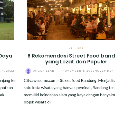
KULINER
 Daya
6 Rekomendasi Street Food ban
yang Lezat dan Populer
 4, 2022
by
GERIELART
/
NOVEMBER 4, 2022
NOVEMBER 4
njung ke
Cityawesome.com – Street food Bandung. Menjadi s
apatkan
satu kota wisata yang banyak peminat, Bandung ten
ak,
memiliki keindahan alam yang kaya dengan banyak
objek wisata di…