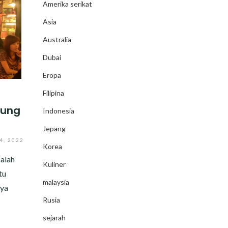
Amerika serikat
Asia
Australia
Dubai
Eropa
Filipina
dung
Indonesia
Jepang
, 2022
Korea
alah
Kuliner
tu
malaysia
nya
Rusia
sejarah