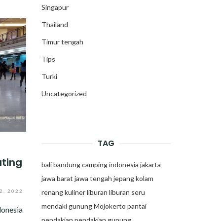
Singapur
Thailand
Timur tengah
Tips
Turki
Uncategorized
TAG
ating
bali
bandung
camping
indonesia
jakarta
jawa barat
jawa tengah
jepang
kolam
, 2022
renang
kuliner
liburan
liburan seru
mendaki gunung
Mojokerto
pantai
donesia
pendakian
pendakian gunung