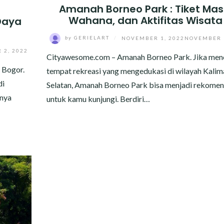
Amanah Borneo Park : Tiket Mas
Wahana, dan Aktifitas Wisata 
Daya
by
GERIELART
/
NOVEMBER 1, 2022
NOVEMBER 1
 2, 2022
Cityawesome.com – Amanah Borneo Park. Jika men
 Bogor.
tempat rekreasi yang mengedukasi di wilayah Kalim
di
Selatan, Amanah Borneo Park bisa menjadi rekomen
unya
untuk kamu kunjungi. Berdiri…