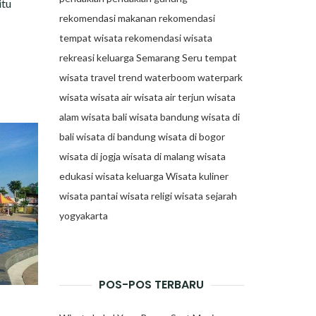
itu
rekomendasi makanan
rekomendasi
tempat wisata
rekomendasi wisata
rekreasi keluarga
Semarang
Seru
tempat
wisata
travel trend
waterboom
waterpark
wisata
wisata air
wisata air terjun
wisata
alam
wisata bali
wisata bandung
wisata di
bali
wisata di bandung
wisata di bogor
wisata di jogja
wisata di malang
wisata
edukasi
wisata keluarga
Wisata kuliner
wisata pantai
wisata religi
wisata sejarah
yogyakarta
POS-POS TERBARU