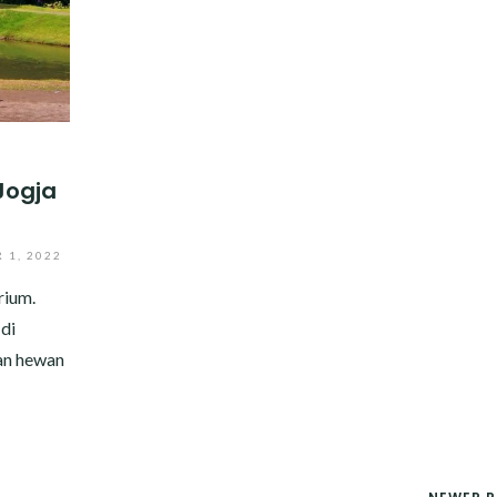
Jogja
 1, 2022
rium.
di
man hewan