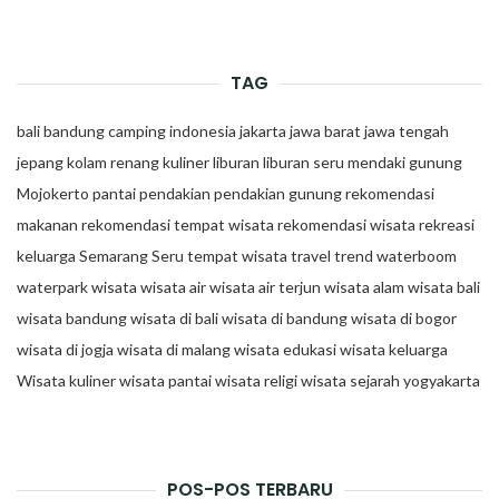
TAG
bali
bandung
camping
indonesia
jakarta
jawa barat
jawa tengah
jepang
kolam renang
kuliner
liburan
liburan seru
mendaki gunung
Mojokerto
pantai
pendakian
pendakian gunung
rekomendasi
makanan
rekomendasi tempat wisata
rekomendasi wisata
rekreasi
keluarga
Semarang
Seru
tempat wisata
travel trend
waterboom
waterpark
wisata
wisata air
wisata air terjun
wisata alam
wisata bali
wisata bandung
wisata di bali
wisata di bandung
wisata di bogor
wisata di jogja
wisata di malang
wisata edukasi
wisata keluarga
Wisata kuliner
wisata pantai
wisata religi
wisata sejarah
yogyakarta
POS-POS TERBARU