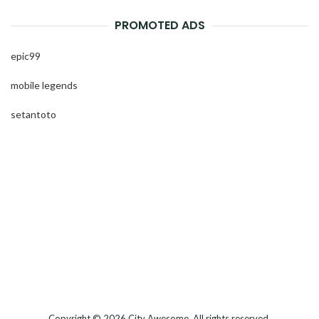
PROMOTED ADS
epic99
mobile legends
setantoto
Copyright © 2026
City Awesome
. All rights reserved.