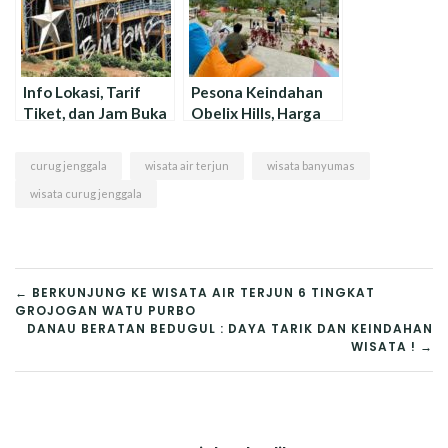
Info Lokasi, Tarif
Pesona Keindahan
Tiket, dan Jam Buka
Obelix Hills, Harga
Wisata Bukit Moko
Tiket, dan Jam Buka
curug jenggala
wisata air terjun
wisata banyumas
wisata curug jenggala
NAVIGASI
← BERKUNJUNG KE WISATA AIR TERJUN 6 TINGKAT
GROJOGAN WATU PURBO
POS
DANAU BERATAN BEDUGUL : DAYA TARIK DAN KEINDAHAN
WISATA ! →