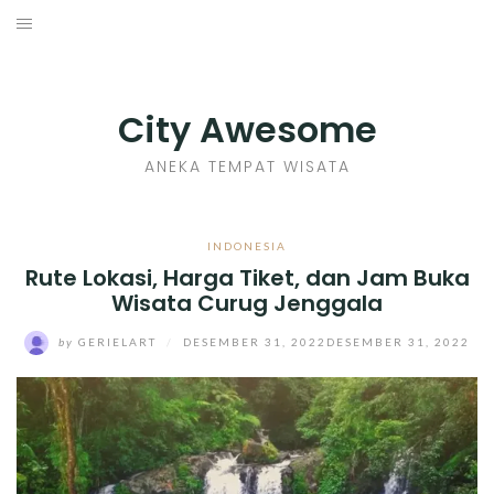
Skip
to
INDONESIA
content
TIPS
City Awesome
KULINER
ANEKA TEMPAT WISATA
SEJARAH
INDONESIA
Rute Lokasi, Harga Tiket, dan Jam Buka
SENI KERAJINAN
Wisata Curug Jenggala
INFO GAMES
by
GERIELART
/
DESEMBER 31, 2022
DESEMBER 31, 2022
MOVIES REVIEW