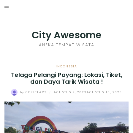
Skip
to
INDONESIA
content
TIPS
City Awesome
KULINER
ANEKA TEMPAT WISATA
SEJARAH
INDONESIA
Telaga Pelangi Payang: Lokasi, Tiket,
SENI KERAJINAN
dan Daya Tarik Wisata !
INFO GAMES
by
GERIELART
/
AGUSTUS 9, 2023
AGUSTUS 13, 2023
MOVIES REVIEW