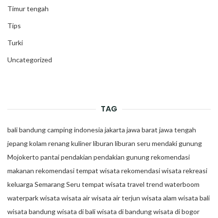
Timur tengah
Tips
Turki
Uncategorized
TAG
bali
bandung
camping
indonesia
jakarta
jawa barat
jawa tengah
jepang
kolam renang
kuliner
liburan
liburan seru
mendaki gunung
Mojokerto
pantai
pendakian
pendakian gunung
rekomendasi
makanan
rekomendasi tempat wisata
rekomendasi wisata
rekreasi
keluarga
Semarang
Seru
tempat wisata
travel trend
waterboom
waterpark
wisata
wisata air
wisata air terjun
wisata alam
wisata bali
wisata bandung
wisata di bali
wisata di bandung
wisata di bogor