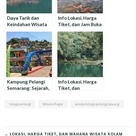
Daya Tarik dan
Info Lokasi, Harga
Keindahan Wisata
Tiket, dan Jam Buka
Telaga Menjer
Wisata Telaga
Wonosobo
Bedakah
Kampung Pelangi
Info Lokasi, Harga
Semarang: Sejarah,
Tiket, dan
Lokasi, dan Harga
Keindahan Telaga
Tiket !
Remis Kuningan
telaga pelangi
Wisata Bogor
wisata telaga pelangi payang
← LOKASI, HARGA TIKET, DAN WAHANA WISATA KOLAM