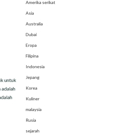
Amerika serikat
Asia
Australia
Dubai
Eropa
Filipina
Indonesia
Jepang
ik untuk
Korea
n adalah
 adalah
Kuliner
malaysia
Rusia
sejarah