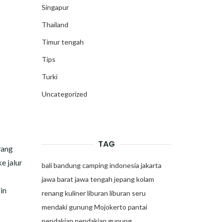
Singapur
Thailand
Timur tengah
Tips
Turki
Uncategorized
TAG
yang
e jalur
bali
bandung
camping
indonesia
jakarta
jawa barat
jawa tengah
jepang
kolam
in
renang
kuliner
liburan
liburan seru
mendaki gunung
Mojokerto
pantai
pendakian
pendakian gunung