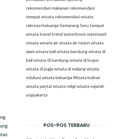
rekomendasi makanan
rekomendasi
tempat wisata
rekomendasi wisata
rekreasi keluarga
Semarang
Seru
tempat
wisata
travel trend
waterboom
waterpark
wisata
wisata air
wisata air terjun
wisata
alam
wisata bali
wisata bandung
wisata di
bali
wisata di bandung
wisata di bogor
wisata di jogja
wisata di malang
wisata
edukasi
wisata keluarga
Wisata kuliner
wisata pantai
wisata religi
wisata sejarah
yogyakarta
ung
POS-POS TERBARU
nung
utan