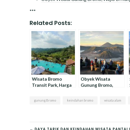
***
Related Posts:
Wisata Bromo
Obyek Wisata
Transit Park, Harga
Gunung Bromo,
Tiket Masuk
Wajib Di Kunjungi
Terjangkau !
gunung Bromo
keindahan bromo
wisata alam
← DAYA TARIK DAN KEINDAHAN WISATA PANTA