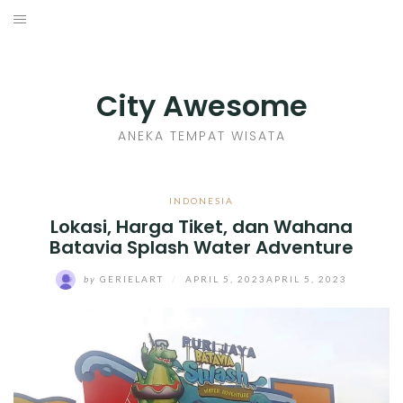
Skip
to
INDONESIA
content
TIPS
City Awesome
KULINER
ANEKA TEMPAT WISATA
SEJARAH
INDONESIA
Lokasi, Harga Tiket, dan Wahana
SENI KERAJINAN
Batavia Splash Water Adventure
INFO GAMES
by
GERIELART
/
APRIL 5, 2023
APRIL 5, 2023
MOVIES REVIEW