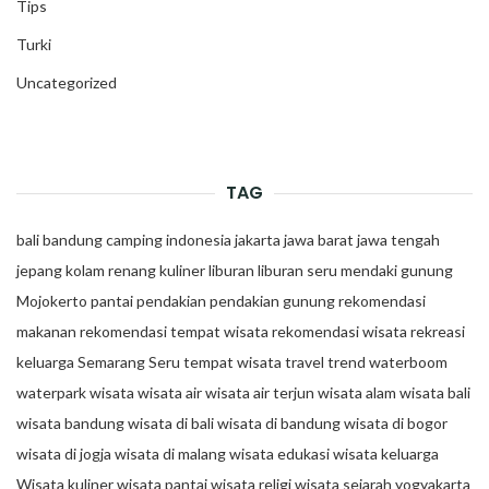
Tips
Turki
Uncategorized
TAG
bali
bandung
camping
indonesia
jakarta
jawa barat
jawa tengah
jepang
kolam renang
kuliner
liburan
liburan seru
mendaki gunung
Mojokerto
pantai
pendakian
pendakian gunung
rekomendasi
makanan
rekomendasi tempat wisata
rekomendasi wisata
rekreasi
keluarga
Semarang
Seru
tempat wisata
travel trend
waterboom
waterpark
wisata
wisata air
wisata air terjun
wisata alam
wisata bali
wisata bandung
wisata di bali
wisata di bandung
wisata di bogor
wisata di jogja
wisata di malang
wisata edukasi
wisata keluarga
Wisata kuliner
wisata pantai
wisata religi
wisata sejarah
yogyakarta