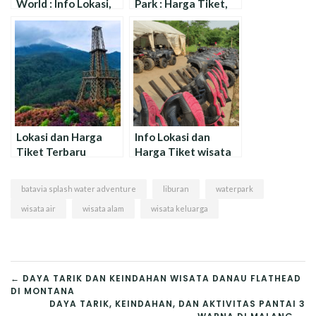
World : Info Lokasi,
Park : Harga Tiket,
Harga Tiket, dan
Aktivitas, dan
Jam Buka !
Wahana Terbaru
Lokasi dan Harga
Info Lokasi dan
Tiket Terbaru
Harga Tiket wisata
Wisata Sendi
ATV Adventure
Adventure
Indonesia
batavia splash water adventure
liburan
waterpark
Mojokerto
wisata air
wisata alam
wisata keluarga
NAVIGASI
← DAYA TARIK DAN KEINDAHAN WISATA DANAU FLATHEAD
DI MONTANA
POS
DAYA TARIK, KEINDAHAN, DAN AKTIVITAS PANTAI 3