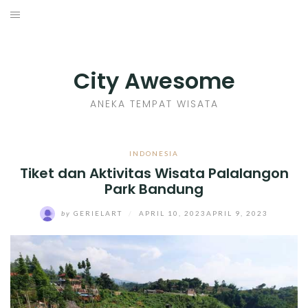
Skip
to
INDONESIA
content
TIPS
City Awesome
KULINER
ANEKA TEMPAT WISATA
SEJARAH
INDONESIA
Tiket dan Aktivitas Wisata Palalangon
SENI KERAJINAN
Park Bandung
INFO GAMES
by
GERIELART
/
APRIL 10, 2023
APRIL 9, 2023
MOVIES REVIEW