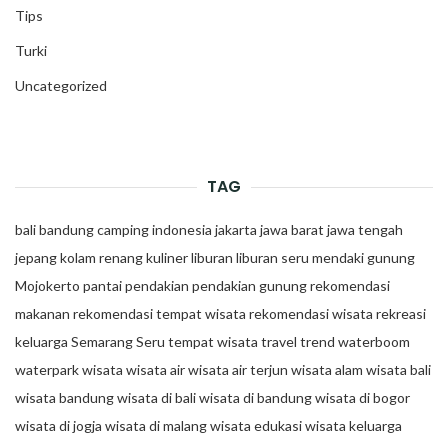
Tips
Turki
Uncategorized
TAG
bali
bandung
camping
indonesia
jakarta
jawa barat
jawa tengah
jepang
kolam renang
kuliner
liburan
liburan seru
mendaki gunung
Mojokerto
pantai
pendakian
pendakian gunung
rekomendasi
makanan
rekomendasi tempat wisata
rekomendasi wisata
rekreasi
keluarga
Semarang
Seru
tempat wisata
travel trend
waterboom
waterpark
wisata
wisata air
wisata air terjun
wisata alam
wisata bali
wisata bandung
wisata di bali
wisata di bandung
wisata di bogor
wisata di jogja
wisata di malang
wisata edukasi
wisata keluarga