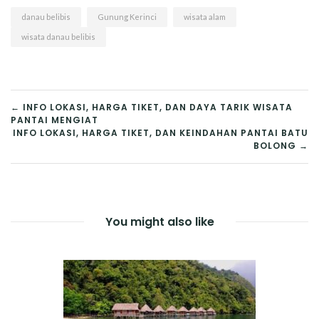
Bekasi
Montana
danau belibis
Gunung Kerinci
wisata alam
wisata danau belibis
NAVIGASI
← INFO LOKASI, HARGA TIKET, DAN DAYA TARIK WISATA
PANTAI MENGIAT
POS
INFO LOKASI, HARGA TIKET, DAN KEINDAHAN PANTAI BATU
BOLONG →
You might also like