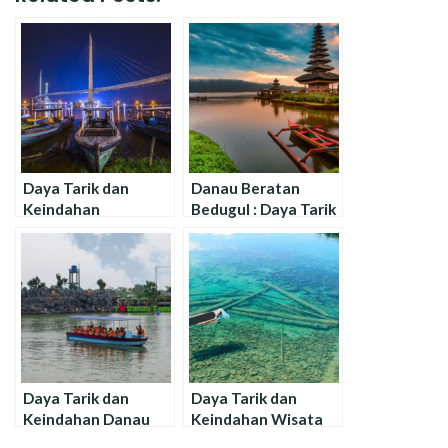
Daya Tarik dan
Danau Beratan
Keindahan
Bedugul : Daya Tarik
Jembatan Gentala
dan Keindahan
Arasy di Jambi
Wisata !
Daya Tarik dan
Daya Tarik dan
Keindahan Danau
Keindahan Wisata
Samba Tambelang di
Danau Flathead di