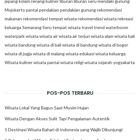
jepang
kolam renang
kuliner
liburan
liburan seru
mendaki gunung
Mojokerto
pantai
pendakian
pendakian gunung
rekomendasi
makanan
rekomendasi tempat wisata
rekomendasi wisata
rekreasi
keluarga
Semarang
Seru
tempat wisata
travel trend
waterboom
waterpark
wisata
wisata air
wisata air terjun
wisata alam
wisata bali
wisata bandung
wisata di bali
wisata di bandung
wisata di bogor
wisata di jogja
wisata di malang
wisata edukasi
wisata keluarga
Wisata kuliner
wisata pantai
wisata religi
wisata sejarah
yogyakarta
POS-POS TERBARU
Wisata Lokal Yang Bagus Saat Musim Hujan
Wisata Dengan Akses Sulit Tapi Pengalaman Autentik
5 Destinasi Wisata Bahari di Indonesia yang Wajib Dikunjungi