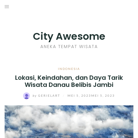
Skip
to
INDONESIA
content
TIPS
City Awesome
KULINER
ANEKA TEMPAT WISATA
SEJARAH
INDONESIA
Lokasi, Keindahan, dan Daya Tarik
SENI KERAJINAN
Wisata Danau Belibis Jambi
INFO GAMES
by
GERIELART
/
MEI 5, 2023
MEI 5, 2023
MOVIES REVIEW