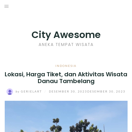
Skip
to
INDONESIA
content
TIPS
City Awesome
KULINER
ANEKA TEMPAT WISATA
SEJARAH
INDONESIA
Lokasi, Harga Tiket, dan Aktivitas Wisata
SENI KERAJINAN
Danau Tambelang
INFO GAMES
by
GERIELART
/
DESEMBER 30, 2023
DESEMBER 30, 2023
MOVIES REVIEW