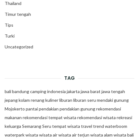
Thailand
Timur tengah
Tips
Turki
Uncategorized
TAG
bali
bandung
camping
indonesia
jakarta
jawa barat
jawa tengah
jepang
kolam renang
kuliner
liburan
liburan seru
mendaki gunung
Mojokerto
pantai
pendakian
pendakian gunung
rekomendasi
makanan
rekomendasi tempat wisata
rekomendasi wisata
rekreasi
keluarga
Semarang
Seru
tempat wisata
travel trend
waterboom
waterpark
wisata
wisata air
wisata air terjun
wisata alam
wisata bali