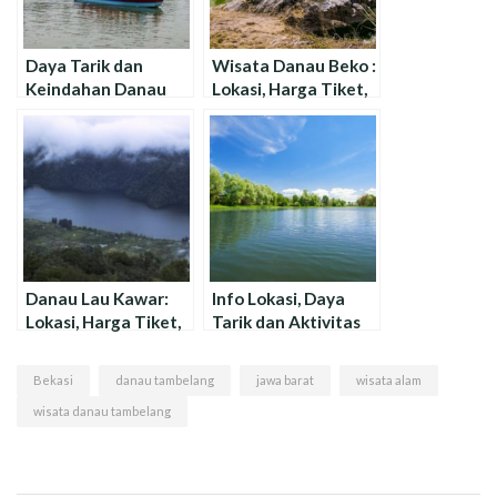
Daya Tarik dan
Wisata Danau Beko :
Keindahan Danau
Lokasi, Harga Tiket,
Samba Tambelang di
dan Spot Foto
Bekasi
Terbaru
Danau Lau Kawar:
Info Lokasi, Daya
Lokasi, Harga Tiket,
Tarik dan Aktivitas
dan Keindahan
Wisata Danau Citra
Wisata !
8 Jakarta
Bekasi
danau tambelang
jawa barat
wisata alam
wisata danau tambelang