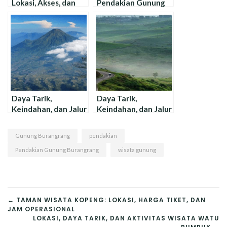
Lokasi, Akses, dan
Pendakian Gunung
Jalur Pendakian !
Pulosari
Daya Tarik,
Daya Tarik,
Keindahan, dan Jalur
Keindahan, dan Jalur
Pendakian Gunung
Pendakian Gunung
Cikuray
Artapela
Gunung Burangrang
pendakian
Pendakian Gunung Burangrang
wisata gunung
NAVIGASI
← TAMAN WISATA KOPENG: LOKASI, HARGA TIKET, DAN
JAM OPERASIONAL
POS
LOKASI, DAYA TARIK, DAN AKTIVITAS WISATA WATU