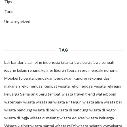
Tips
Turki
Uncategorized
TAG
bali
bandung
camping
indonesia
jakarta
jawa barat
jawa tengah
jepang
kolam renang
kuliner
liburan
liburan seru
mendaki gunung
Mojokerto
pantai
pendakian
pendakian gunung
rekomendasi
makanan
rekomendasi tempat wisata
rekomendasi wisata
rekreasi
keluarga
Semarang
Seru
tempat wisata
travel trend
waterboom
waterpark
wisata
wisata air
wisata air terjun
wisata alam
wisata bali
wisata bandung
wisata di bali
wisata di bandung
wisata di bogor
wisata di jogja
wisata di malang
wisata edukasi
wisata keluarga
Wisata kuliner
wisata pantai
wisata religi
wisata sejarah
yogyakarta