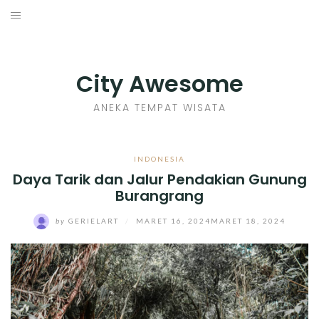
Skip
to
INDONESIA
content
TIPS
City Awesome
KULINER
ANEKA TEMPAT WISATA
SEJARAH
INDONESIA
Daya Tarik dan Jalur Pendakian Gunung
SENI KERAJINAN
Burangrang
INFO GAMES
by
GERIELART
/
MARET 16, 2024
MARET 18, 2024
MOVIES REVIEW