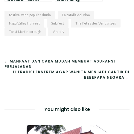
Jerman : Festival
Menakjubkan Di
Terbesar di Dunia !
Dunia : Penuh
festival wine populer dunia
La batalla del Vino
Fasilitas !
Napa Valley Harvest
Sulafest
The Fetes des Vendanges
Toast Martinborough
Vinitaly
NAVIGASI
← MANFAAT DAN CARA MUDAH MEMBUAT ASURANSI
PERJALANAN
POS
11 TRADISI EKSTREM AGAR WANITA MENJADI CANTIK DI
BEBERAPA NEGARA →
You might also like