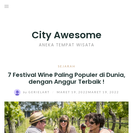
Skip
to
INDONESIA
content
TIPS
City Awesome
KULINER
ANEKA TEMPAT WISATA
SEJARAH
SEJARAH
7 Festival Wine Paling Populer di Dunia,
SENI KERAJINAN
dengan Anggur Terbaik !
INFO GAMES
by
GERIELART
/
MARET 19, 2022
MARET 19, 2022
MOVIES REVIEW