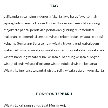
TAG
bali
bandung
camping
indonesia
jakarta
jawa barat
jawa tengah
jepang
kolam renang
kuliner
liburan
liburan seru
mendaki gunung
Mojokerto
pantai
pendakian
pendakian gunung
rekomendasi
makanan
rekomendasi tempat wisata
rekomendasi wisata
rekreasi
keluarga
Semarang
Seru
tempat wisata
travel trend
waterboom
waterpark
wisata
wisata air
wisata air terjun
wisata alam
wisata bali
wisata bandung
wisata di bali
wisata di bandung
wisata di bogor
wisata di jogja
wisata di malang
wisata edukasi
wisata keluarga
Wisata kuliner
wisata pantai
wisata religi
wisata sejarah
yogyakarta
POS-POS TERBARU
Wisata Lokal Yang Bagus Saat Musim Hujan