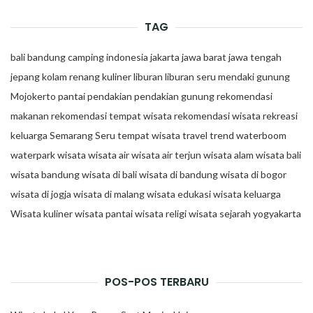
TAG
bali
bandung
camping
indonesia
jakarta
jawa barat
jawa tengah
jepang
kolam renang
kuliner
liburan
liburan seru
mendaki gunung
Mojokerto
pantai
pendakian
pendakian gunung
rekomendasi
makanan
rekomendasi tempat wisata
rekomendasi wisata
rekreasi
keluarga
Semarang
Seru
tempat wisata
travel trend
waterboom
waterpark
wisata
wisata air
wisata air terjun
wisata alam
wisata bali
wisata bandung
wisata di bali
wisata di bandung
wisata di bogor
wisata di jogja
wisata di malang
wisata edukasi
wisata keluarga
Wisata kuliner
wisata pantai
wisata religi
wisata sejarah
yogyakarta
POS-POS TERBARU