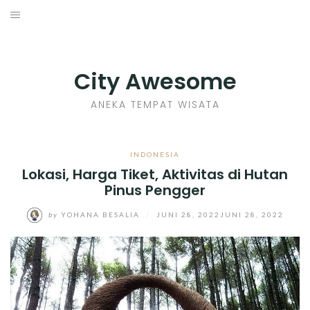
Skip
to
INDONESIA
content
TIPS
City Awesome
KULINER
ANEKA TEMPAT WISATA
SEJARAH
INDONESIA
Lokasi, Harga Tiket, Aktivitas di Hutan
SENI KERAJINAN
Pinus Pengger
INFO GAMES
by
YOHANA BESALIA
/
JUNI 28, 2022
JUNI 28, 2022
MOVIES REVIEW