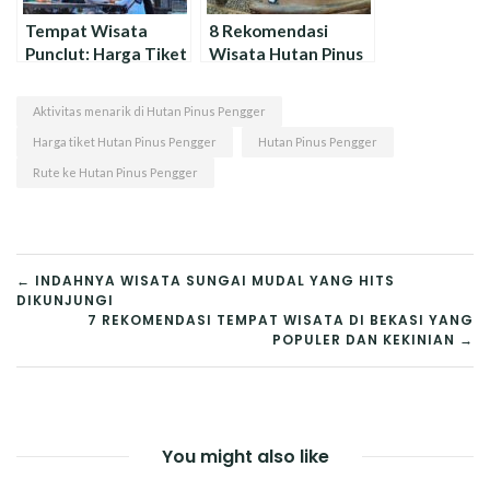
Tempat Wisata
8 Rekomendasi
Punclut: Harga Tiket
Wisata Hutan Pinus
& Aktivitas Wisata
Terbaik dan Populer
di Indonesia
Aktivitas menarik di Hutan Pinus Pengger
Harga tiket Hutan Pinus Pengger
Hutan Pinus Pengger
Rute ke Hutan Pinus Pengger
NAVIGASI
← INDAHNYA WISATA SUNGAI MUDAL YANG HITS
DIKUNJUNGI
POS
7 REKOMENDASI TEMPAT WISATA DI BEKASI YANG
POPULER DAN KEKINIAN →
You might also like