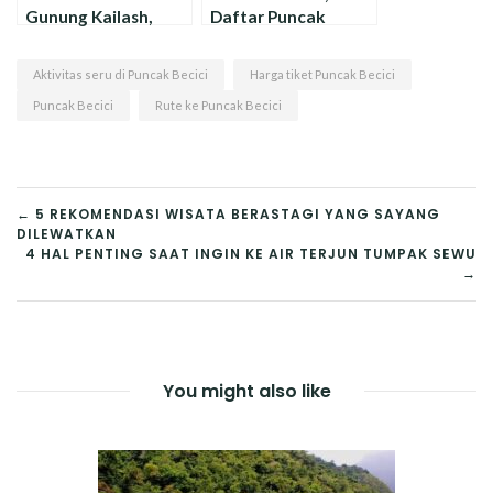
Gunung Kailash,
Daftar Puncak
Gunung Suci di
Tertinggi di Dunia
Dunia
Aktivitas seru di Puncak Becici
Harga tiket Puncak Becici
Puncak Becici
Rute ke Puncak Becici
NAVIGASI
← 5 REKOMENDASI WISATA BERASTAGI YANG SAYANG
DILEWATKAN
POS
4 HAL PENTING SAAT INGIN KE AIR TERJUN TUMPAK SEWU
→
You might also like