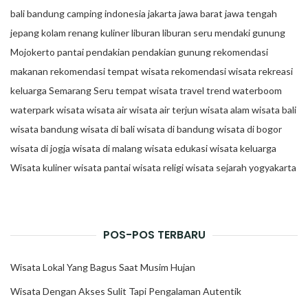
bali
bandung
camping
indonesia
jakarta
jawa barat
jawa tengah
jepang
kolam renang
kuliner
liburan
liburan seru
mendaki gunung
Mojokerto
pantai
pendakian
pendakian gunung
rekomendasi
makanan
rekomendasi tempat wisata
rekomendasi wisata
rekreasi
keluarga
Semarang
Seru
tempat wisata
travel trend
waterboom
waterpark
wisata
wisata air
wisata air terjun
wisata alam
wisata bali
wisata bandung
wisata di bali
wisata di bandung
wisata di bogor
wisata di jogja
wisata di malang
wisata edukasi
wisata keluarga
Wisata kuliner
wisata pantai
wisata religi
wisata sejarah
yogyakarta
POS-POS TERBARU
Wisata Lokal Yang Bagus Saat Musim Hujan
Wisata Dengan Akses Sulit Tapi Pengalaman Autentik