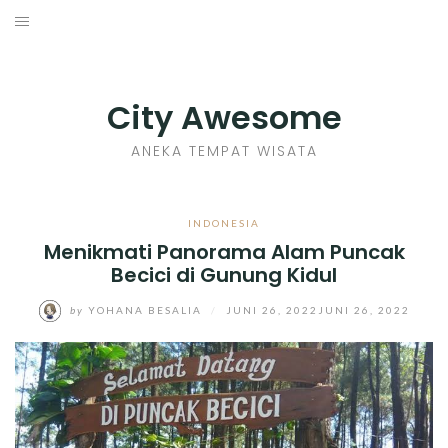
Skip
to
INDONESIA
content
TIPS
City Awesome
KULINER
ANEKA TEMPAT WISATA
SEJARAH
INDONESIA
Menikmati Panorama Alam Puncak
SENI KERAJINAN
Becici di Gunung Kidul
INFO GAMES
by
YOHANA BESALIA
/
JUNI 26, 2022
JUNI 26, 2022
MOVIES REVIEW