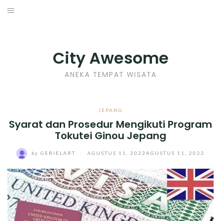
Skip
to
INDONESIA
content
TIPS
City Awesome
KULINER
ANEKA TEMPAT WISATA
SEJARAH
JEPANG
Syarat dan Prosedur Mengikuti Program
SENI KERAJINAN
Tokutei Ginou Jepang
INFO GAMES
by
GERIELART
/
AGUSTUS 11, 2022
AGUSTUS 11, 2022
MOVIES REVIEW