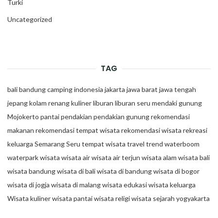
Turki
Uncategorized
TAG
bali
bandung
camping
indonesia
jakarta
jawa barat
jawa tengah
jepang
kolam renang
kuliner
liburan
liburan seru
mendaki gunung
Mojokerto
pantai
pendakian
pendakian gunung
rekomendasi
makanan
rekomendasi tempat wisata
rekomendasi wisata
rekreasi
keluarga
Semarang
Seru
tempat wisata
travel trend
waterboom
waterpark
wisata
wisata air
wisata air terjun
wisata alam
wisata bali
wisata bandung
wisata di bali
wisata di bandung
wisata di bogor
wisata di jogja
wisata di malang
wisata edukasi
wisata keluarga
Wisata kuliner
wisata pantai
wisata religi
wisata sejarah
yogyakarta