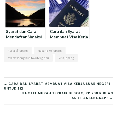
Syarat dan Cara
Cara dan Syarat
Mendaftar Simaksi
Membuat Visa Kerja
Online untuk
Luar Negeri untuk
Pendakian
TKI
kerja di jepang
magang ke jepang
syarat mengikuti tokutei ginou
visa jepang
NAVIGASI
← CARA DAN SYARAT MEMBUAT VISA KERJA LUAR NEGERI
UNTUK TKI
POS
8 HOTEL MURAH TERBAIK DI SOLO, RP 200 RIBUAN
FASILITAS LENGKAP ! →