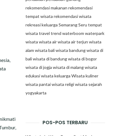
rekomendasi makanan
rekomendasi
tempat wisata
rekomendasi wisata
rekreasi keluarga
Semarang
Seru
tempat
wisata
travel trend
waterboom
waterpark
wisata
wisata air
wisata air terjun
wisata
alam
wisata bali
wisata bandung
wisata di
bali
wisata di bandung
wisata di bogor
nesia,
wisata di jogja
wisata di malang
wisata
ata
edukasi
wisata keluarga
Wisata kuliner
wisata pantai
wisata religi
wisata sejarah
yogyakarta
 nikmati
POS-POS TERBARU
 Tumbur,