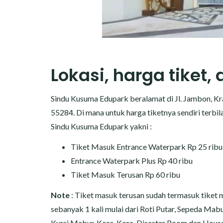
Lokasi, harga tiket,
Sindu Kusuma Edupark beralamat di Jl. Jambon, Kra
55284. Di mana untuk harga tiketnya sendiri terbila
Sindu Kusuma Edupark yakni :
Tiket Masuk Entrance Waterpark Rp 25 ribu
Entrance Waterpark Plus Rp 40 ribu
Tiket Masuk Terusan Rp 60 ribu
Note
: Tiket masuk terusan sudah termasuk tiket 
sebanyak 1 kali mulai dari Roti Putar, Sepeda Mab
Kursi Mabur, Kora-Kora, Disaster Room dan House 