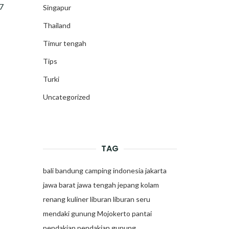
 7
Singapur
Thailand
Timur tengah
Tips
Turki
Uncategorized
TAG
bali
bandung
camping
indonesia
jakarta
jawa barat
jawa tengah
jepang
kolam
renang
kuliner
liburan
liburan seru
mendaki gunung
Mojokerto
pantai
pendakian
pendakian gunung