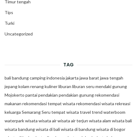
Timur tengah
Tips
Turki
Uncategorized
TAG
bali
bandung
camping
indonesia
jakarta
jawa barat
jawa tengah
jepang
kolam renang
kuliner
liburan
liburan seru
mendaki gunung
Mojokerto
pantai
pendakian
pendakian gunung
rekomendasi
makanan
rekomendasi tempat wisata
rekomendasi wisata
rekreasi
keluarga
Semarang
Seru
tempat wisata
travel trend
waterboom
waterpark
wisata
wisata air
wisata air terjun
wisata alam
wisata bali
wisata bandung
wisata di bali
wisata di bandung
wisata di bogor