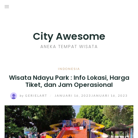
Skip
to
INDONESIA
content
TIPS
City Awesome
KULINER
ANEKA TEMPAT WISATA
SEJARAH
INDONESIA
Wisata Ndayu Park : Info Lokasi, Harga
SENI KERAJINAN
Tiket, dan Jam Operasional
INFO GAMES
by
GERIELART
/
JANUARI 16, 2023
JANUARI 16, 2023
MOVIES REVIEW