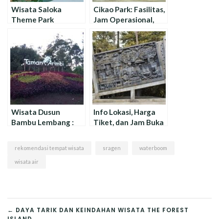
Wisata Saloka
Cikao Park: Fasilitas,
Theme Park
Jam Operasional,
Semarang, Harga
dan Harga Tiket
Tiket, dan Jam
Operasional
Wisata Dusun
Info Lokasi, Harga
Bambu Lembang :
Tiket, dan Jam Buka
Harga Tiket dan Jam
Museum Ullen
Operasional
Sentalu
rekomendasi tempat wisata
sragen
waterboom
wisata air
NAVIGASI
← DAYA TARIK DAN KEINDAHAN WISATA THE FOREST
ISLAND