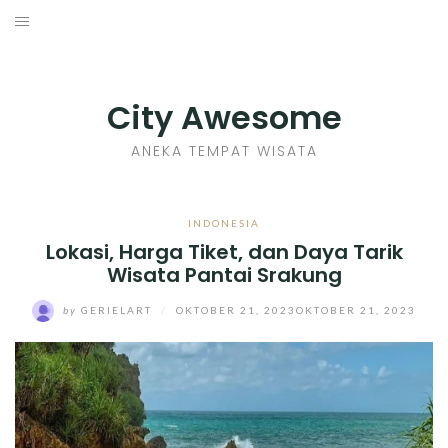
Skip
to
INDONESIA
content
TIPS
City Awesome
KULINER
ANEKA TEMPAT WISATA
SEJARAH
INDONESIA
Lokasi, Harga Tiket, dan Daya Tarik
SENI KERAJINAN
Wisata Pantai Srakung
INFO GAMES
by
GERIELART
/
OKTOBER 21, 2023
OKTOBER 21, 2023
MOVIES REVIEW