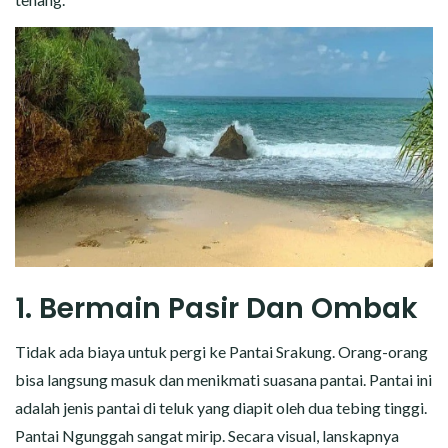
1. Bermain Pasir Dan Ombak
Tidak ada biaya untuk pergi ke Pantai Srakung. Orang-orang
bisa langsung masuk dan menikmati suasana pantai. Pantai ini
adalah jenis pantai di teluk yang diapit oleh dua tebing tinggi.
Pantai Ngunggah sangat mirip. Secara visual, lanskapnya