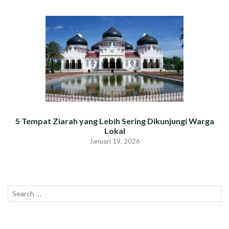
5 Tempat Ziarah yang Lebih Sering Dikunjungi Warga
Lokal
Januari 19, 2026
Search
SEAR
for: