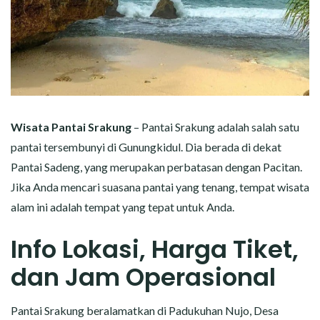
Wisata Pantai Srakung
– Pantai Srakung adalah salah satu
pantai tersembunyi di Gunungkidul. Dia berada di dekat
Pantai Sadeng, yang merupakan perbatasan dengan Pacitan.
Jika Anda mencari suasana pantai yang tenang, tempat wisata
alam ini adalah tempat yang tepat untuk Anda.
Info Lokasi, Harga Tiket,
dan Jam Operasional
Pantai Srakung beralamatkan di Padukuhan Nujo, Desa