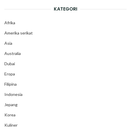
KATEGORI
Afrika
Amerika serikat
Asia
Australia
Dubai
Eropa
Filipina
Indonesia
Jepang
Korea
Kuliner