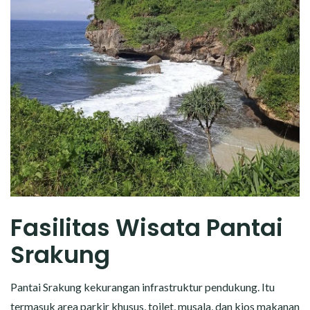
Fasilitas Wisata Pantai
Srakung
Pantai Srakung kekurangan infrastruktur pendukung. Itu
termasuk area parkir khusus, toilet, musala, dan kios makanan