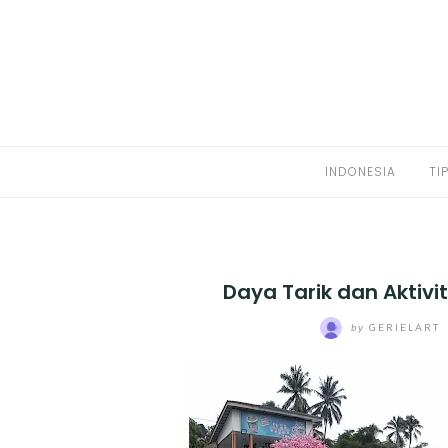
Skip
to
INDONESIA
content
TIPS
KULINER
INDONESIA
TI
SEJARAH
SENI KERAJINAN
Daya Tarik dan Aktiv
INFO GAMES
by
GERIELART
MOVIES REVIEW