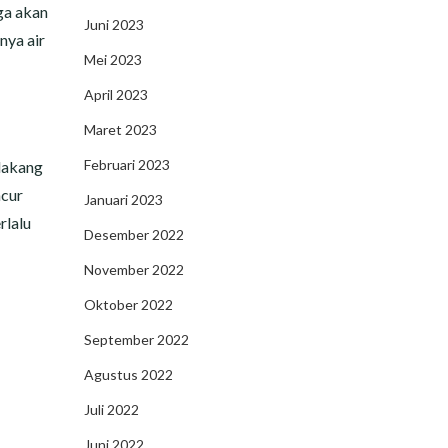
ga akan
Juni 2023
nya air
Mei 2023
April 2023
Maret 2023
Februari 2023
elakang
ncur
Januari 2023
rlalu
Desember 2022
November 2022
Oktober 2022
September 2022
Agustus 2022
Juli 2022
Juni 2022