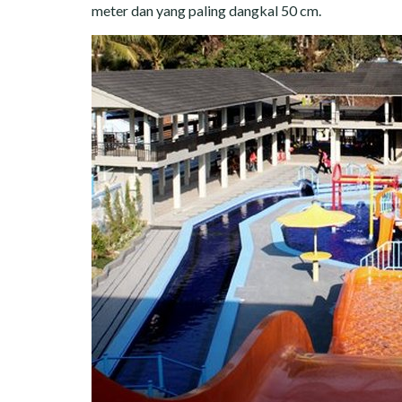
meter dan yang paling dangkal 50 cm.