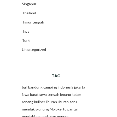
Singapur
Thailand
Timur tengah
Tips
Turki
Uncategorized
TAG
bali
bandung
camping
indonesia
jakarta
jawa barat
jawa tengah
jepang
kolam
renang
kuliner
liburan
liburan seru
mendaki gunung
Mojokerto
pantai
pendakian
pendakian gunung