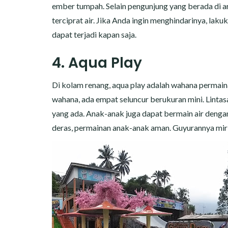
ember tumpah. Selain pengunjung yang berada di a
terciprat air. Jika Anda ingin menghindarinya, la
dapat terjadi kapan saja.
4. Aqua Play
Di kolam renang, aqua play adalah wahana permaina
wahana, ada empat seluncur berukuran mini. Linta
yang ada. Anak-anak juga dapat bermain air dengan 
deras, permainan anak-anak aman. Guyurannya miri