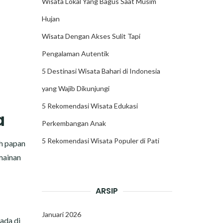
Wisata Lokal Yang Bagus Saat Musim
Hujan
Wisata Dengan Akses Sulit Tapi
Pengalaman Autentik
5 Destinasi Wisata Bahari di Indonesia
yang Wajib Dikunjungi
5 Rekomendasi Wisata Edukasi
a
Perkembangan Anak
5 Rekomendasi Wisata Populer di Pati
ah papan
rmainan
ARSIP
Januari 2026
ada di