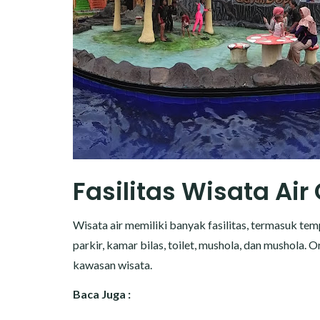
Fasilitas Wisata Ai
Wisata air memiliki banyak fasilitas, termasuk t
parkir, kamar bilas, toilet, mushola, dan mushola. 
kawasan wisata.
Baca Juga :