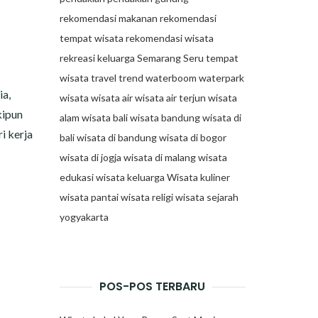
rekomendasi makanan
rekomendasi
tempat wisata
rekomendasi wisata
rekreasi keluarga
Semarang
Seru
tempat
wisata
travel trend
waterboom
waterpark
ia,
wisata
wisata air
wisata air terjun
wisata
kipun
alam
wisata bali
wisata bandung
wisata di
i kerja
bali
wisata di bandung
wisata di bogor
wisata di jogja
wisata di malang
wisata
edukasi
wisata keluarga
Wisata kuliner
wisata pantai
wisata religi
wisata sejarah
yogyakarta
POS-POS TERBARU