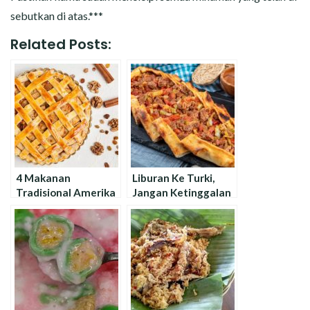
sebutkan di atas.***
Related Posts:
4 Makanan
Liburan Ke Turki,
Tradisional Amerika
Jangan Ketinggalan
terbaik yang wajib
Makanan Khas Yang
kamu coba
Legendaris