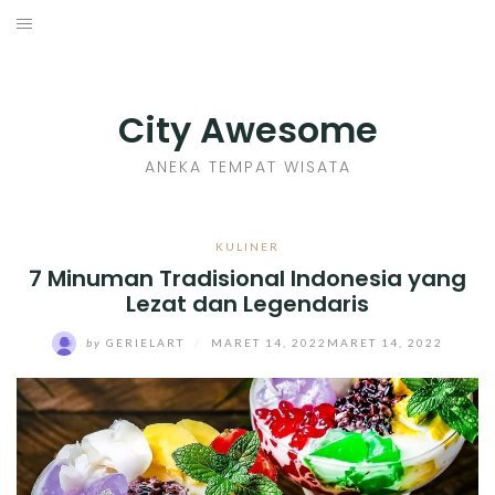
Skip
to
INDONESIA
content
TIPS
City Awesome
KULINER
ANEKA TEMPAT WISATA
SEJARAH
KULINER
7 Minuman Tradisional Indonesia yang
SENI KERAJINAN
Lezat dan Legendaris
INFO GAMES
by
GERIELART
/
MARET 14, 2022
MARET 14, 2022
MOVIES REVIEW