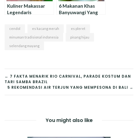
Kuliner Makassar
6 Makanan Khas
Legendaris
Banyuwangi Yang
Penggugah Selera
Lezat Dan Populer Di
Indonesia
cendol
es kacang merah
es pleret
minuman tradisional indonesia
pisang hijau
selendang mayang
NAVIGASI
← 7 FAKTA MENARIK RIO CARNIVAL, PARADE KOSTUM DAN
TARI SAMBA BRAZIL
POS
5 REKOMENDASI AIR TERJUN YANG MEMPESONA DI BALI →
You might also like