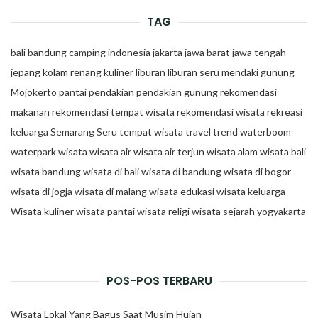
TAG
bali
bandung
camping
indonesia
jakarta
jawa barat
jawa tengah
jepang
kolam renang
kuliner
liburan
liburan seru
mendaki gunung
Mojokerto
pantai
pendakian
pendakian gunung
rekomendasi
makanan
rekomendasi tempat wisata
rekomendasi wisata
rekreasi
keluarga
Semarang
Seru
tempat wisata
travel trend
waterboom
waterpark
wisata
wisata air
wisata air terjun
wisata alam
wisata bali
wisata bandung
wisata di bali
wisata di bandung
wisata di bogor
wisata di jogja
wisata di malang
wisata edukasi
wisata keluarga
Wisata kuliner
wisata pantai
wisata religi
wisata sejarah
yogyakarta
POS-POS TERBARU
Wisata Lokal Yang Bagus Saat Musim Hujan