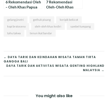
6 Rekomendasi Oleh
7 Rekomendasi
– Oleh Khas Papua
Oleh-Oleh Khas
Untuk Dibawa
Jember, Mudah
Pulang
Dibawa Pulang !
gelang jinetri
gethuk pisang
keripik bekicot
kopi brotoseno
oleh-oleh khas kediri
sambel tumpang
tahu takwa
tenun ikat bandar
NAVIGASI
← DAYA TARIK DAN KEINDAHAN WISATA TAMAN TIRTA
GANGGA BALI
POS
DAYA TARIK DAN AKTIVITAS WISATA GENTING HIGHLAND
MALAYSIA →
You might also like