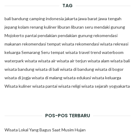
TAG
bali
bandung
camping
indonesia
jakarta
jawa barat
jawa tengah
jepang
kolam renang
kuliner
liburan
liburan seru
mendaki gunung
Mojokerto
pantai
pendakian
pendakian gunung
rekomendasi
makanan
rekomendasi tempat wisata
rekomendasi wisata
rekreasi
keluarga
Semarang
Seru
tempat wisata
travel trend
waterboom
waterpark
wisata
wisata air
wisata air terjun
wisata alam
wisata bali
wisata bandung
wisata di bali
wisata di bandung
wisata di bogor
wisata di jogja
wisata di malang
wisata edukasi
wisata keluarga
Wisata kuliner
wisata pantai
wisata religi
wisata sejarah
yogyakarta
POS-POS TERBARU
Wisata Lokal Yang Bagus Saat Musim Hujan