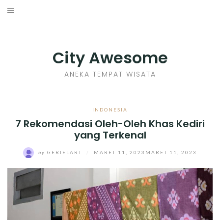
Skip
to
INDONESIA
content
TIPS
City Awesome
KULINER
ANEKA TEMPAT WISATA
SEJARAH
INDONESIA
7 Rekomendasi Oleh-Oleh Khas Kediri
SENI KERAJINAN
yang Terkenal
INFO GAMES
by
GERIELART
/
MARET 11, 2023
MARET 11, 2023
MOVIES REVIEW