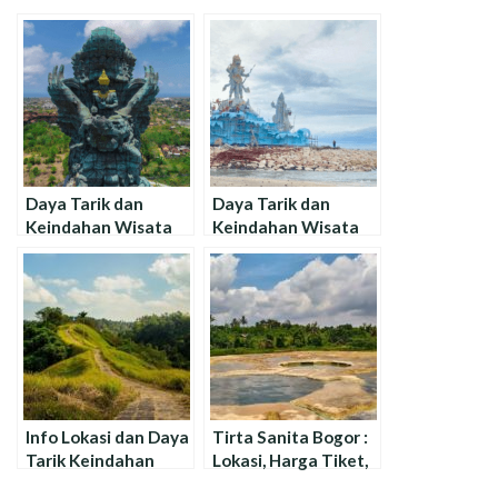
Daya Tarik dan
Daya Tarik dan
Keindahan Wisata
Keindahan Wisata
Garuda Wisnu
Pantai Jerman di
Kencana di Bali
Badung Bali
Info Lokasi dan Daya
Tirta Sanita Bogor :
Tarik Keindahan
Lokasi, Harga Tiket,
Campuhan Ridge
dan Aktifitas Wisata