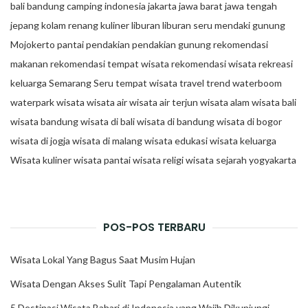
bali
bandung
camping
indonesia
jakarta
jawa barat
jawa tengah
jepang
kolam renang
kuliner
liburan
liburan seru
mendaki gunung
Mojokerto
pantai
pendakian
pendakian gunung
rekomendasi
makanan
rekomendasi tempat wisata
rekomendasi wisata
rekreasi
keluarga
Semarang
Seru
tempat wisata
travel trend
waterboom
waterpark
wisata
wisata air
wisata air terjun
wisata alam
wisata bali
wisata bandung
wisata di bali
wisata di bandung
wisata di bogor
wisata di jogja
wisata di malang
wisata edukasi
wisata keluarga
Wisata kuliner
wisata pantai
wisata religi
wisata sejarah
yogyakarta
POS-POS TERBARU
Wisata Lokal Yang Bagus Saat Musim Hujan
Wisata Dengan Akses Sulit Tapi Pengalaman Autentik
5 Destinasi Wisata Bahari di Indonesia yang Wajib Dikunjungi