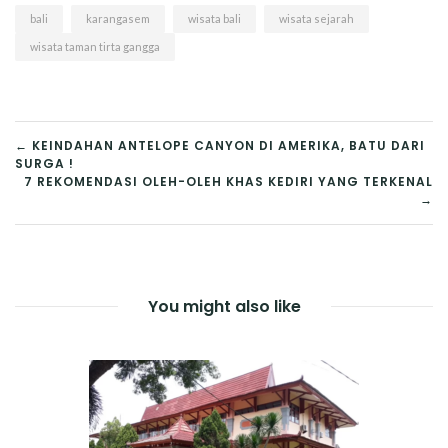
Walk Bali
bali
karangasem
wisata bali
wisata sejarah
wisata taman tirta gangga
NAVIGASI
← KEINDAHAN ANTELOPE CANYON DI AMERIKA, BATU DARI
SURGA !
POS
7 REKOMENDASI OLEH-OLEH KHAS KEDIRI YANG TERKENAL
→
You might also like