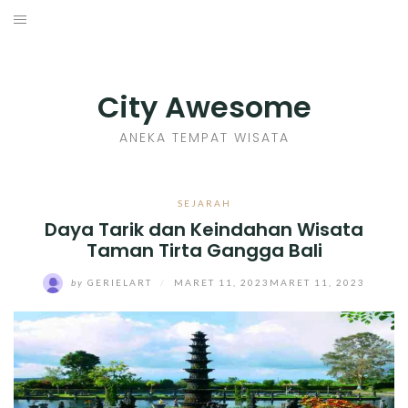
Skip
to
INDONESIA
content
TIPS
City Awesome
KULINER
ANEKA TEMPAT WISATA
SEJARAH
SEJARAH
Daya Tarik dan Keindahan Wisata
SENI KERAJINAN
Taman Tirta Gangga Bali
INFO GAMES
by
GERIELART
/
MARET 11, 2023
MARET 11, 2023
MOVIES REVIEW