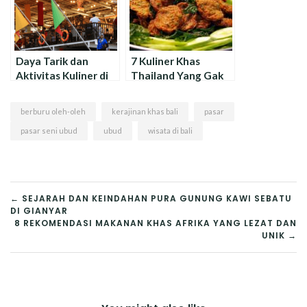
Daya Tarik dan
7 Kuliner Khas
Aktivitas Kuliner di
Thailand Yang Gak
Pasar Apung (Ah
Ada Matinya : Selalu
Poong) Sentul
Jadi Favorit !
berburu oleh-oleh
kerajinan khas bali
pasar
pasar seni ubud
ubud
wisata di bali
NAVIGASI
← SEJARAH DAN KEINDAHAN PURA GUNUNG KAWI SEBATU
DI GIANYAR
POS
8 REKOMENDASI MAKANAN KHAS AFRIKA YANG LEZAT DAN
UNIK →