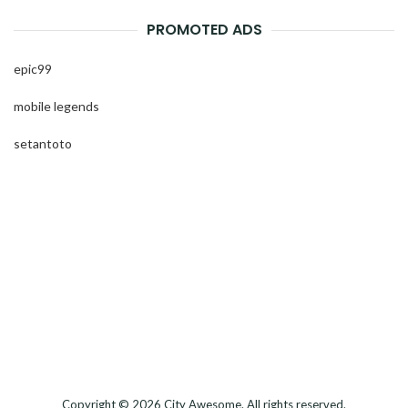
PROMOTED ADS
epic99
mobile legends
setantoto
Copyright © 2026
City Awesome
. All rights reserved.