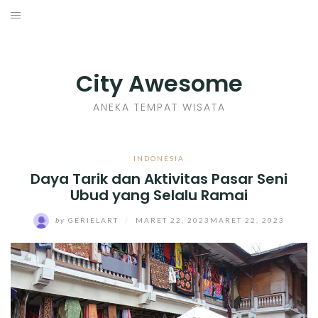
Skip
to
INDONESIA
content
TIPS
City Awesome
KULINER
ANEKA TEMPAT WISATA
SEJARAH
INDONESIA
Daya Tarik dan Aktivitas Pasar Seni
SENI KERAJINAN
Ubud yang Selalu Ramai
INFO GAMES
by
GERIELART
/
MARET 22, 2023
MARET 22, 2023
MOVIES REVIEW