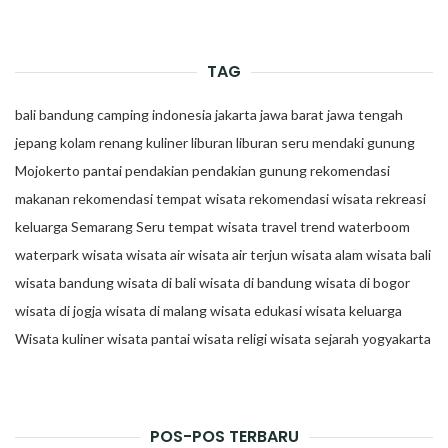
TAG
bali
bandung
camping
indonesia
jakarta
jawa barat
jawa tengah
jepang
kolam renang
kuliner
liburan
liburan seru
mendaki gunung
Mojokerto
pantai
pendakian
pendakian gunung
rekomendasi
makanan
rekomendasi tempat wisata
rekomendasi wisata
rekreasi
keluarga
Semarang
Seru
tempat wisata
travel trend
waterboom
waterpark
wisata
wisata air
wisata air terjun
wisata alam
wisata bali
wisata bandung
wisata di bali
wisata di bandung
wisata di bogor
wisata di jogja
wisata di malang
wisata edukasi
wisata keluarga
Wisata kuliner
wisata pantai
wisata religi
wisata sejarah
yogyakarta
POS-POS TERBARU