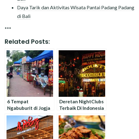
Daya Tarik dan Aktivitas Wisata Pantai Padang Padang
di Bali
***
Related Posts:
6 Tempat
Deretan NightClubs
Ngabuburit di Jogja
Terbaik Di Indonesia
yang Populer dan
: Selalu Ramai
Selalu Ramai
Pengunjung!