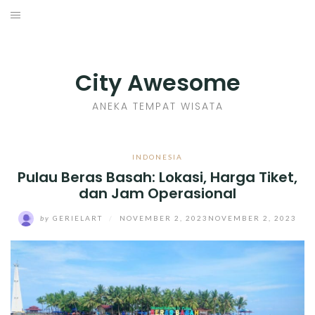
Skip
to
INDONESIA
content
TIPS
City Awesome
KULINER
ANEKA TEMPAT WISATA
SEJARAH
INDONESIA
Pulau Beras Basah: Lokasi, Harga Tiket,
SENI KERAJINAN
dan Jam Operasional
INFO GAMES
by
GERIELART
/
NOVEMBER 2, 2023
NOVEMBER 2, 2023
MOVIES REVIEW