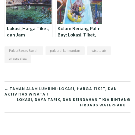
Lokasi, Harga Tiket,
Kolam Renang Palm
dan Jam
Bay: Lokasi, Tiket,
Operasional Wisata
dan Jam
Umbul Besuki
Operasional
Pulau Beras Basah
pulau di kalimantan
wisata air
wisata alam
NAVIGASI
← TAMAN ALAM LUMBINI: LOKASI, HARGA TIKET, DAN
AKTIVITAS WISATA !
POS
LOKASI, DAYA TARIK, DAN KEINDAHAN TIGA BINTANG
FIRDAUS WATERPARK →