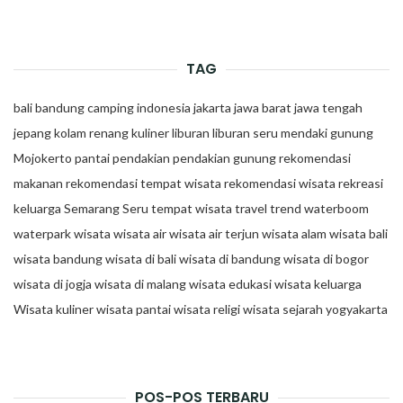
TAG
bali
bandung
camping
indonesia
jakarta
jawa barat
jawa tengah
jepang
kolam renang
kuliner
liburan
liburan seru
mendaki gunung
Mojokerto
pantai
pendakian
pendakian gunung
rekomendasi
makanan
rekomendasi tempat wisata
rekomendasi wisata
rekreasi
keluarga
Semarang
Seru
tempat wisata
travel trend
waterboom
waterpark
wisata
wisata air
wisata air terjun
wisata alam
wisata bali
wisata bandung
wisata di bali
wisata di bandung
wisata di bogor
wisata di jogja
wisata di malang
wisata edukasi
wisata keluarga
Wisata kuliner
wisata pantai
wisata religi
wisata sejarah
yogyakarta
POS-POS TERBARU