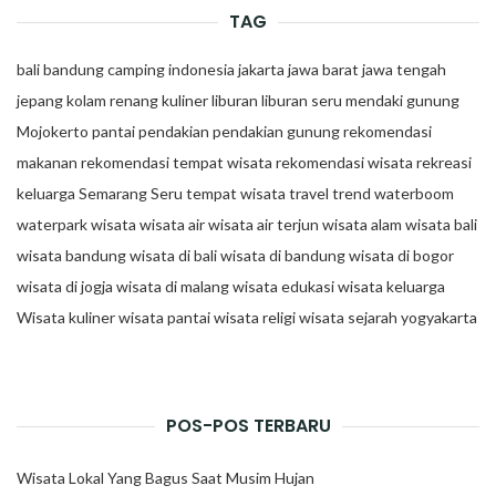
TAG
bali
bandung
camping
indonesia
jakarta
jawa barat
jawa tengah
jepang
kolam renang
kuliner
liburan
liburan seru
mendaki gunung
Mojokerto
pantai
pendakian
pendakian gunung
rekomendasi
makanan
rekomendasi tempat wisata
rekomendasi wisata
rekreasi
keluarga
Semarang
Seru
tempat wisata
travel trend
waterboom
waterpark
wisata
wisata air
wisata air terjun
wisata alam
wisata bali
wisata bandung
wisata di bali
wisata di bandung
wisata di bogor
wisata di jogja
wisata di malang
wisata edukasi
wisata keluarga
Wisata kuliner
wisata pantai
wisata religi
wisata sejarah
yogyakarta
POS-POS TERBARU
Wisata Lokal Yang Bagus Saat Musim Hujan