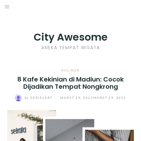
Skip
to
INDONESIA
content
TIPS
City Awesome
KULINER
ANEKA TEMPAT WISATA
SEJARAH
KULINER
8 Kafe Kekinian di Madiun: Cocok
SENI KERAJINAN
Dijadikan Tempat Nongkrong
INFO GAMES
by
GERIELART
/
MARET 29, 2022
MARET 29, 2022
MOVIES REVIEW