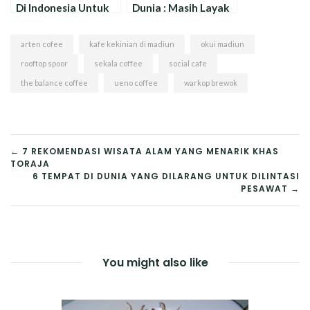
Di Indonesia Untuk
Dunia : Masih Layak
Dijadikan Tempat
Dijadikan Tujuan
Berlibur
Wisata Lho !
arten cofee
kafe kekinian di madiun
okui madiun
rooftop spoor
sekala coffee
social cafe
the balance coffee
ueno coffee
warkop brewok
NAVIGASI
← 7 REKOMENDASI WISATA ALAM YANG MENARIK KHAS
TORAJA
POS
6 TEMPAT DI DUNIA YANG DILARANG UNTUK DILINTASI
PESAWAT →
You might also like