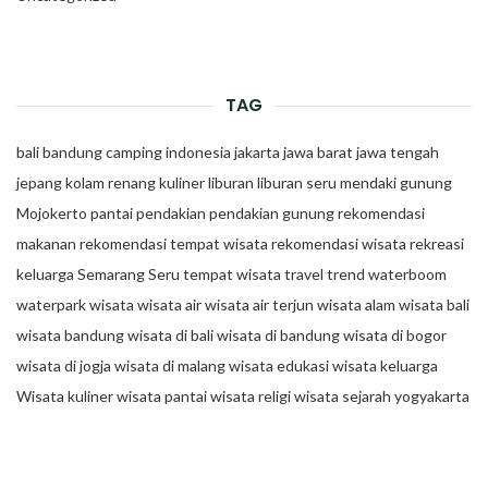
TAG
bali
bandung
camping
indonesia
jakarta
jawa barat
jawa tengah
jepang
kolam renang
kuliner
liburan
liburan seru
mendaki gunung
Mojokerto
pantai
pendakian
pendakian gunung
rekomendasi
makanan
rekomendasi tempat wisata
rekomendasi wisata
rekreasi
keluarga
Semarang
Seru
tempat wisata
travel trend
waterboom
waterpark
wisata
wisata air
wisata air terjun
wisata alam
wisata bali
wisata bandung
wisata di bali
wisata di bandung
wisata di bogor
wisata di jogja
wisata di malang
wisata edukasi
wisata keluarga
Wisata kuliner
wisata pantai
wisata religi
wisata sejarah
yogyakarta