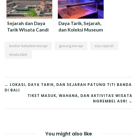
Sejarah dan Daya
Daya Tarik, Sejarah,
Tarik Wisata Candi
dan Koleksi Museum
Tikus Peninggalan
Ronggowarsito
Majapahit
bunker kaliadem merapi
gunung merapi
sisa sejarah
wisata alam
NAVIGASI
← LOKASI, DAYA TARIK, DAN SEJARAH PATUNG TITI BANDA
DI BALI
POS
TIKET MASUK, WAHANA, DAN AKTIVITAS WISATA
NGREMBEL ASRI →
You might also like