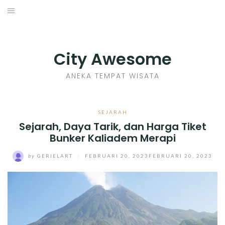
Skip
to
INDONESIA
content
TIPS
City Awesome
KULINER
ANEKA TEMPAT WISATA
SEJARAH
SEJARAH
Sejarah, Daya Tarik, dan Harga Tiket
SENI KERAJINAN
Bunker Kaliadem Merapi
INFO GAMES
by
GERIELART
/
FEBRUARI 20, 2023
FEBRUARI 20, 2023
MOVIES REVIEW