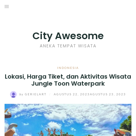
Skip
to
INDONESIA
content
TIPS
City Awesome
KULINER
ANEKA TEMPAT WISATA
SEJARAH
INDONESIA
Lokasi, Harga Tiket, dan Aktivitas Wisata
SENI KERAJINAN
Jungle Toon Waterpark
INFO GAMES
by
GERIELART
/
AGUSTUS 22, 2023
AGUSTUS 23, 2023
MOVIES REVIEW