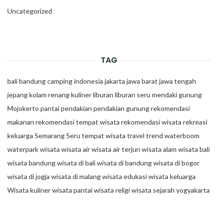
Uncategorized
TAG
bali
bandung
camping
indonesia
jakarta
jawa barat
jawa tengah
jepang
kolam renang
kuliner
liburan
liburan seru
mendaki gunung
Mojokerto
pantai
pendakian
pendakian gunung
rekomendasi
makanan
rekomendasi tempat wisata
rekomendasi wisata
rekreasi
keluarga
Semarang
Seru
tempat wisata
travel trend
waterboom
waterpark
wisata
wisata air
wisata air terjun
wisata alam
wisata bali
wisata bandung
wisata di bali
wisata di bandung
wisata di bogor
wisata di jogja
wisata di malang
wisata edukasi
wisata keluarga
Wisata kuliner
wisata pantai
wisata religi
wisata sejarah
yogyakarta