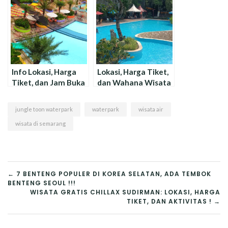
Info Lokasi, Harga
Lokasi, Harga Tiket,
Tiket, dan Jam Buka
dan Wahana Wisata
Wisata Jajaway
Matador Waterpark
Waterpark
jungle toon waterpark
waterpark
wisata air
wisata di semarang
NAVIGASI
← 7 BENTENG POPULER DI KOREA SELATAN, ADA TEMBOK
BENTENG SEOUL !!!
POS
WISATA GRATIS CHILLAX SUDIRMAN: LOKASI, HARGA
TIKET, DAN AKTIVITAS ! →