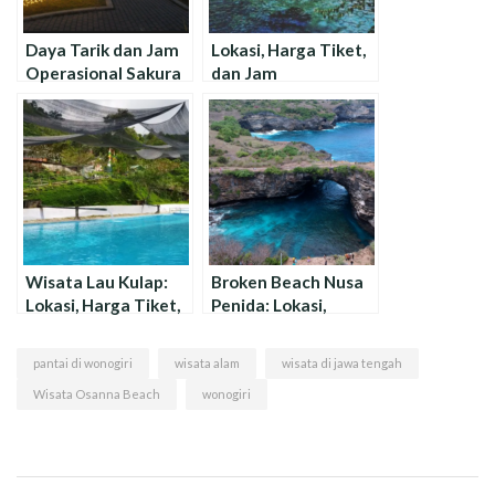
Daya Tarik dan Jam
Lokasi, Harga Tiket,
Operasional Sakura
dan Jam
Park Aeon Mall
Operasional Wisata
Umbul Besuki
Wisata Lau Kulap:
Broken Beach Nusa
Lokasi, Harga Tiket,
Penida: Lokasi,
dan Jam
Harga Tiket, dan
Operasional
Daya Tarik !
pantai di wonogiri
wisata alam
wisata di jawa tengah
Wisata Osanna Beach
wonogiri