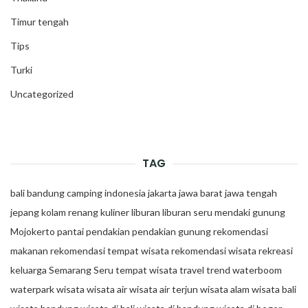
Timur tengah
Tips
Turki
Uncategorized
TAG
bali
bandung
camping
indonesia
jakarta
jawa barat
jawa tengah
jepang
kolam renang
kuliner
liburan
liburan seru
mendaki gunung
Mojokerto
pantai
pendakian
pendakian gunung
rekomendasi
makanan
rekomendasi tempat wisata
rekomendasi wisata
rekreasi
keluarga
Semarang
Seru
tempat wisata
travel trend
waterboom
waterpark
wisata
wisata air
wisata air terjun
wisata alam
wisata bali