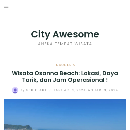
Skip
to
INDONESIA
content
TIPS
City Awesome
KULINER
ANEKA TEMPAT WISATA
SEJARAH
INDONESIA
Wisata Osanna Beach: Lokasi, Daya
SENI KERAJINAN
Tarik, dan Jam Operasional !
INFO GAMES
by
GERIELART
/
JANUARI 3, 2024
JANUARI 3, 2024
MOVIES REVIEW