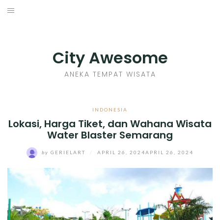
Skip
to
INDONESIA
content
TIPS
City Awesome
KULINER
ANEKA TEMPAT WISATA
SEJARAH
INDONESIA
Lokasi, Harga Tiket, dan Wahana Wisata
SENI KERAJINAN
Water Blaster Semarang
INFO GAMES
by
GERIELART
/
APRIL 26, 2024
APRIL 26, 2024
MOVIES REVIEW