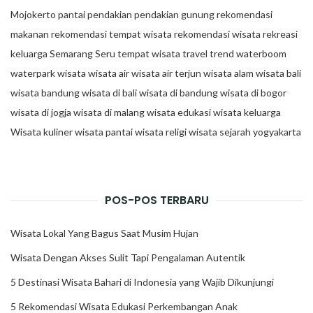
Mojokerto
pantai
pendakian
pendakian gunung
rekomendasi
makanan
rekomendasi tempat wisata
rekomendasi wisata
rekreasi
keluarga
Semarang
Seru
tempat wisata
travel trend
waterboom
waterpark
wisata
wisata air
wisata air terjun
wisata alam
wisata bali
wisata bandung
wisata di bali
wisata di bandung
wisata di bogor
wisata di jogja
wisata di malang
wisata edukasi
wisata keluarga
Wisata kuliner
wisata pantai
wisata religi
wisata sejarah
yogyakarta
POS-POS TERBARU
Wisata Lokal Yang Bagus Saat Musim Hujan
Wisata Dengan Akses Sulit Tapi Pengalaman Autentik
5 Destinasi Wisata Bahari di Indonesia yang Wajib Dikunjungi
5 Rekomendasi Wisata Edukasi Perkembangan Anak