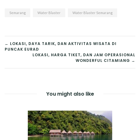
Tiket, Wahana
Water Kingdom
Terbaru !
Mekarsari
Semarang
Water Blaster
Water Blaster Semarang
NAVIGASI
← LOKASI, DAYA TARIK, DAN AKTIVITAS WISATA DI
PUNCAK EURAD
POS
LOKASI, HARGA TIKET, DAN JAM OPERASIONAL
WONDERFUL CITAMIANG →
You might also like