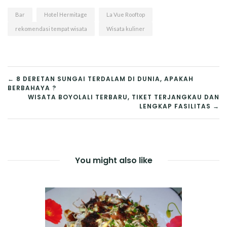
Dibawah Air !
Pedesaan !
Bar
Hotel Hermitage
La Vue Rooftop
rekomendasi tempat wisata
Wisata kuliner
NAVIGASI
← 8 DERETAN SUNGAI TERDALAM DI DUNIA, APAKAH
BERBAHAYA ?
POS
WISATA BOYOLALI TERBARU, TIKET TERJANGKAU DAN
LENGKAP FASILITAS →
You might also like