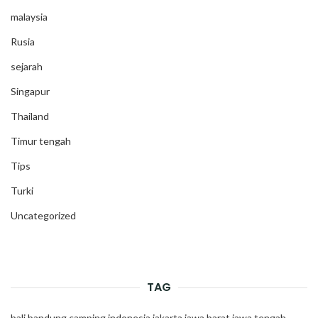
malaysia
Rusia
sejarah
Singapur
Thailand
Timur tengah
Tips
Turki
Uncategorized
TAG
bali
bandung
camping
indonesia
jakarta
jawa barat
jawa tengah