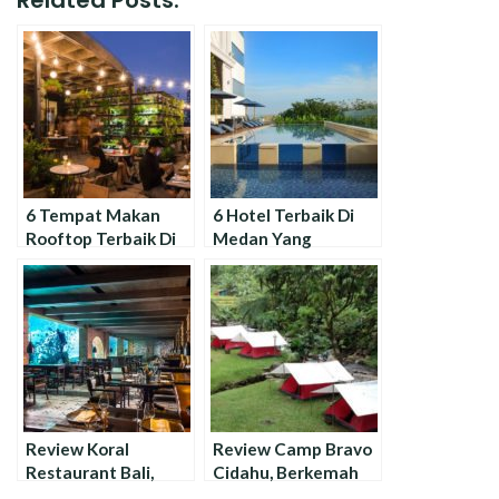
6 Tempat Makan
6 Hotel Terbaik Di
Rooftop Terbaik Di
Medan Yang
Jakarta
Menyediakan
Rooftop Pool
Review Koral
Review Camp Bravo
Restaurant Bali,
Cidahu, Berkemah
Sensasi Makan
ala Nuansa