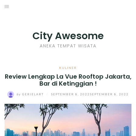
Skip
to
INDONESIA
content
TIPS
City Awesome
KULINER
ANEKA TEMPAT WISATA
SEJARAH
KULINER
Review Lengkap La Vue Rooftop Jakarta,
SENI KERAJINAN
Bar di Ketinggian !
INFO GAMES
by
GERIELART
/
SEPTEMBER 8, 2022
SEPTEMBER 8, 2022
MOVIES REVIEW